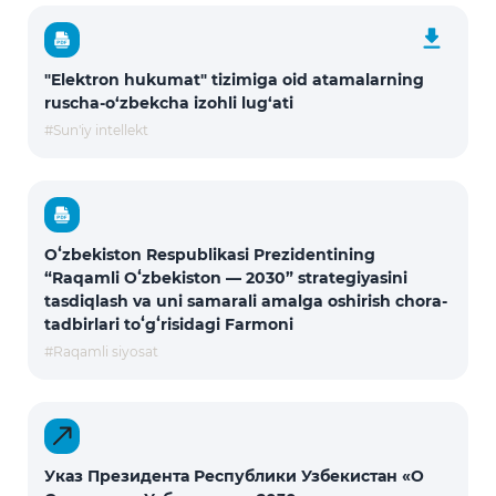
"Elektron hukumat" tizimiga oid atamalarning
ruscha-o‘zbekcha izohli lug‘ati
#Sun'iy intellekt
Oʻzbekiston Respublikasi Prezidentining
“Raqamli Oʻzbekiston — 2030” strategiyasini
tasdiqlash va uni samarali amalga oshirish chora-
tadbirlari toʻgʻrisidagi Farmoni
#Raqamli siyosat
Указ Президента Республики Узбекистан «О