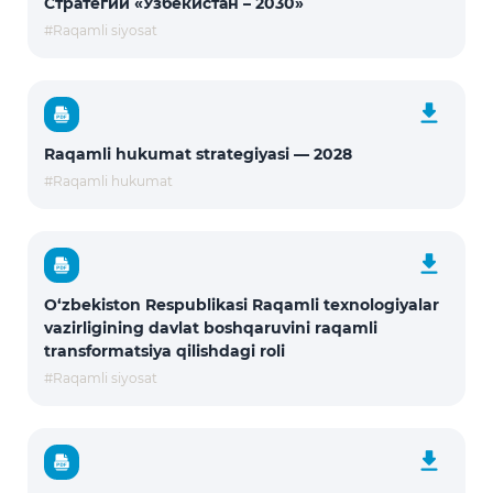
Стратегии «Узбекистан – 2030»
#Raqamli siyosat
Raqamli hukumat strategiyasi — 2028
#Raqamli hukumat
O‘zbekiston Respublikasi Raqamli texnologiyalar
vazirligining davlat boshqaruvini raqamli
transformatsiya qilishdagi roli
#Raqamli siyosat