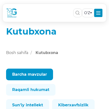
O'Z
Kutubxona
Bosh sahifa
Kutubxona
Barcha mavzular
Raqamli hukumat
Sun'iy intellekt
Kiberxavfsizlik