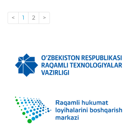
<
1
2
>