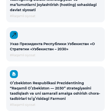
ma’lumotlarni joylashtirish (hosting) sohasidagi
davlat siyosati
#Raqamli siyosat
Указ Президента Республики Узбекистан «О
Стратегии «Узбекистан – 2030»
#Raqamli siyosat
Oʻzbekiston Respublikasi Prezidentining
“Raqamli Oʻzbekiston — 2030” strategiyasini
tasdiqlash va uni samarali amalga oshirish chora-
tadbirlari toʻgʻrisidagi Farmoni
#Raqamli siyosat