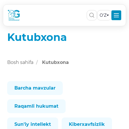
O'Z
Kutubxona
Bosh sahifa
Kutubxona
Barcha mavzular
Raqamli hukumat
Sun'iy intellekt
Kiberxavfsizlik