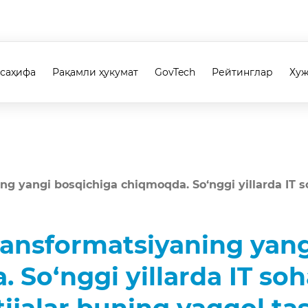
 саҳифа
Рақамли ҳукумат
GovTech
Рейтинглар
Ху
g yangi bosqichiga chiqmoqda. So‘nggi yillarda IT so
ransformatsiyaning yan
So‘nggi yillarda IT soh
ijalar buning yaqqol tas