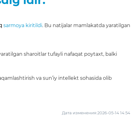
q
sarmoya kiritildi
. Bu natijalar mamlakatda yaratilgan
tilgan sharoitlar tufayli nafaqat poytaxt, balki
amlashtirish va sun’iy intellekt sohasida olib
Дата изменения:2026-05-14 14:54