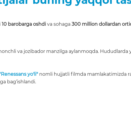
i
10 barobarga oshdi
va sohaga
300 million dollardan orti
onchli va jozibador manzilga aylanmoqda. Hududlarda yara
"Renessans yo'li"
nomli hujjatli filmda mamlakatimizda raq
ga bag‘ishlandi.