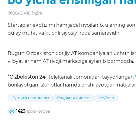
2026-01-06 14:59
Startaplar ekotizimi ham jadal rivojlanib, ularning son
qulay muhit va kuchli siyosiy iroda samarasidir.
Bugun O‘zbekiston xorijiy AT kompaniyalari uchun ish
viloyatlar ham AT rivoji markaziga aylanib bormoqda.
“O‘zbekiston 24”
telekanali tomonidan tayyorlangan
borilayotgan islohotlar hamda erishilayotgan natijalar
Сунъий интеллект
Рақамли сиёсат
GovTech
1423
просмотров