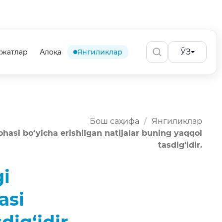
ЎЗ
жжатлар
Алоқа
Янгиликлар
Бош саҳифа
Янгиликлар
hasi bo‘yicha erishilgan natijalar buning yaqqol
tasdig‘idir.
gi
asi
dig‘idir.