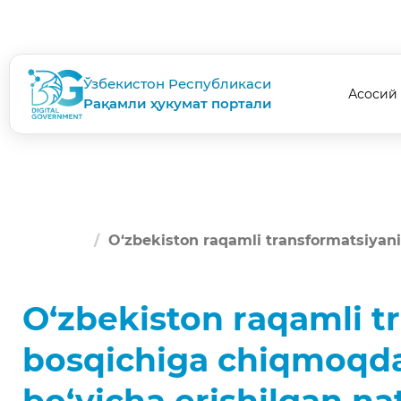
Ўзбекистон Республикаси
Асосий
Рақамли ҳукумат портали
O‘zbekiston raqamli transformatsiyanin
O‘zbekiston raqamli t
bosqichiga chiqmoqda. 
bo‘yicha erishilgan nat