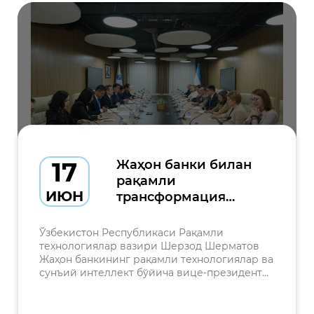
17
Жаҳон банки билан
рақамли
ИЮН
трансформация
соҳасидаги
ҳамкорлик
Ўзбекистон Республикаси Рақамли
масалалари
технологиялар вазири Шерзод Шерматов
Жаҳон банкининг рақамли технологиялар ва
муҳокама қилинди
сунъий интеллект бўйича вице-президенти
Сангбу Ким билан учрашув ўтказди.
Учрашувдан аввал делегацияга
Ўзбекистонда рақамли трансформация