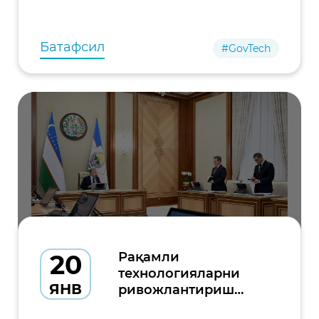
ташрифи доирасида Қарши шаҳридаги
Ёшлар технопаркида бўлди.
Батафсил
#GovTech
20
Рақамли
технологияларни
ЯНВ
ривожлантириш
бўйича устувор