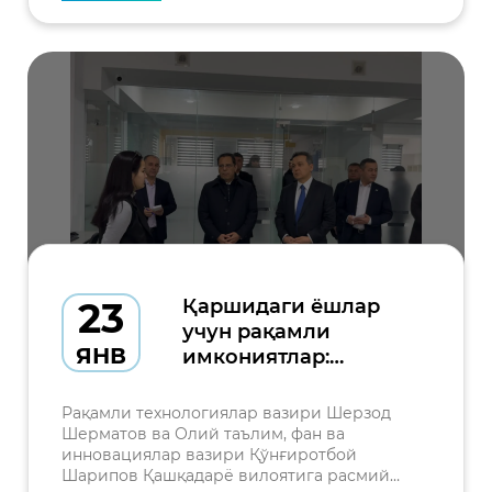
23
Қаршидаги ёшлар
учун рақамли
ЯНВ
имкониятлар:
халқаро ИТ-
компаниялар
Рақамли технологиялар вазири Шерзод
фаолияти билан
Шерматов ва Олий таълим, фан ва
инновациялар вазири Қўнғиротбой
танишиш
Шарипов Қашқадарё вилоятига расмий