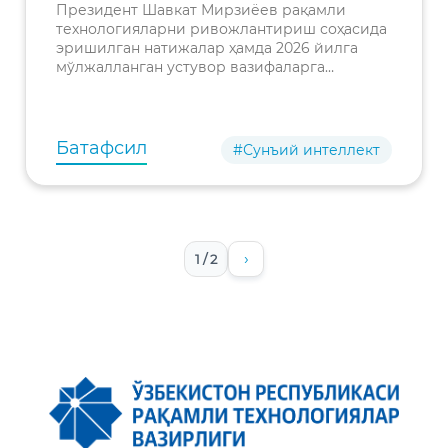
вазифалар кўриб
Президент Шавкат Мирзиёев рақамли
чиқилди
технологияларни ривожлантириш соҳасида
эришилган натижалар ҳамда 2026 йилга
мўлжалланган устувор вазифаларга
бағишланган тақдимот билан танишди.
Батафсил
#Сунъий интеллект
›
1 / 2