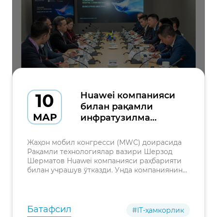
10
Huawei компанияси
билан рақамли
МАР
инфратузилма
соҳасида ҳамкорлик
истиқболлари
Жаҳон мобил конгресси (MWC) доирасида
муҳокама қилинди
Рақамли технологиялар вазири Шерзод
Шерматов Huawei компанияси раҳбарияти
билан учрашув ўтказди. Унда компаниянинг
Яқин Шарқ ва Марказий Осиё бўйича
президенти Филин Гань ҳамда Huaweiнинг
минтақавий вакиллари иштирок
Батафсил
#IT-ҳамкорлик