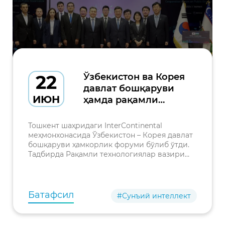
22
Ўзбекистон ва Корея
давлат бошқаруви
ИЮН
ҳамда рақамли
трансформация
соҳасида
Тошкент шаҳридаги InterContinental
ҳамкорликни
меҳмонхонасида Ўзбекистон – Корея давлат
бошқаруви ҳамкорлик форуми бўлиб ўтди.
кенгайтирмоқда
Тадбирда Рақамли технологиялар вазири
Шерзод Шерматов, Корея Республикаси
Ички ишлар ва хавфсизлик вазири Юн Хо
Ён, икки мамлакатнинг
Батафсил
#Сунъий интеллект