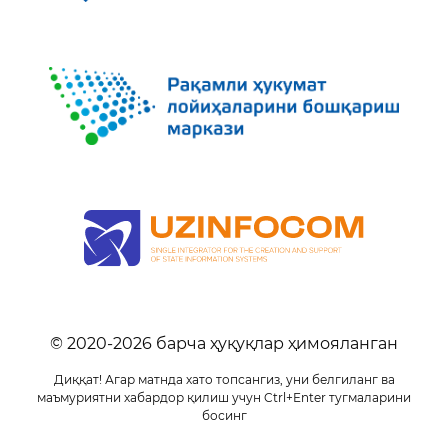
© 2020-
2026
барча ҳуқуқлар ҳимояланган
Диққат! Агар матнда хато топсангиз, уни белгиланг ва
маъмуриятни хабардор қилиш учун Ctrl+Enter тугмаларини
босинг