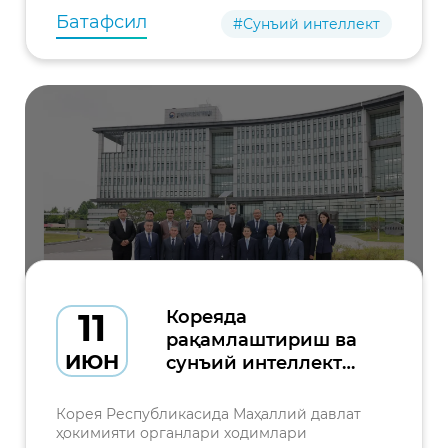
Батафсил
#Сунъий интеллект
11
Кореяда
рақамлаштириш ва
ИЮН
сунъий интеллект
бўйича малака
ошириш дастури
Корея Республикасида Маҳаллий давлат
бошланди
ҳокимияти органлари ходимлари