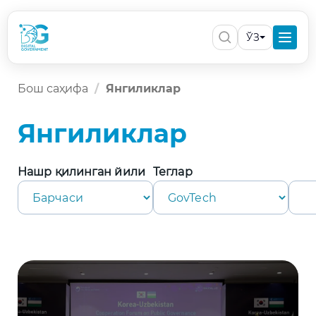
ЎЗ
Бош саҳифа
Янгиликлар
Янгиликлар
Нашр қилинган йили
Теглар