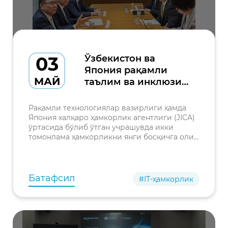
03
Ўзбекистон ва
Япония рақамли
МАЙ
таълим ва инклюзия
йўналишида
ҳамкорликни
Рақамли технологиялар вазирлиги ҳамда
кенгайтиради
Япония халқаро ҳамкорлик агентлиги (JICA)
ўртасида бўлиб ўтган учрашувда икки
томонлама ҳамкорликни янги босқичга олиб
чиқиш масалалари муҳокама қилинди.
Батафсил
#IT-ҳамкорлик