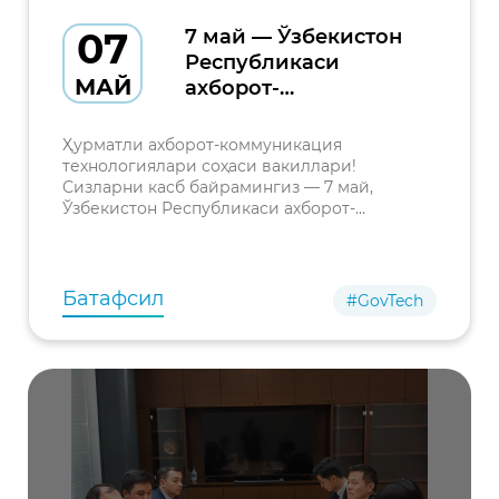
07
7 май — Ўзбекистон
Республикаси
МАЙ
ахборот-
коммуникация
технологиялари
Ҳурматли ахборот-коммуникация
соҳаси ходимлари
технологиялари соҳаси вакиллари!
Сизларни касб байрамингиз — 7 май,
куни
Ўзбекистон Республикаси ахборот-
коммуникация технологиялари соҳаси
ходимлари куни муносабати билан самимий
муборакбод этамиз.
Батафсил
#GovTech