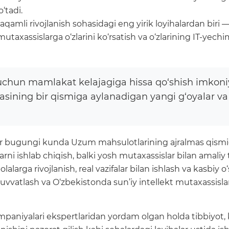
‘tadi.
amli rivojlanish sohasidagi eng yirik loyihalardan biri 
utaxassislarga o‘zlarini ko‘rsatish va o‘zlarining IT-yec
 uchun mamlakat kelajagiga hissa qo‘shish imkoni
sining bir qismiga aylanadigan yangi g‘oyalar va l
slar bugungi kunda Uzum mahsulotlarining ajralmas qismig
arni ishlab chiqish, balki yosh mutaxassislar bilan ama
lalarga rivojlanish, real vazifalar bilan ishlash va kasbiy o
vatlash va O‘zbekistonda sun’iy intellekt mutaxassislarin
niyalari ekspertlaridan yordam olgan holda tibbiyot, kiber