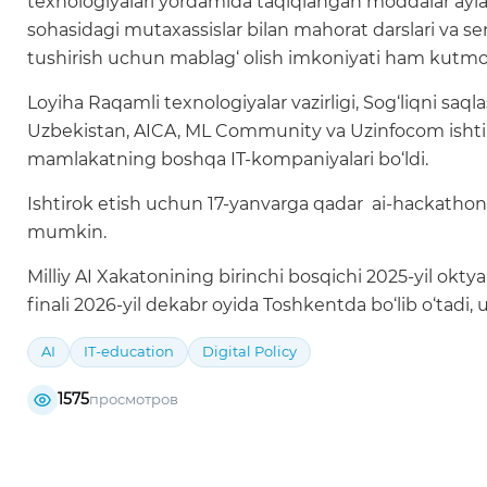
texnologiyalari yordamida taqiqlangan moddalar aylanis
sohasidagi mutaxassislar bilan mahorat darslari va semi
tushirish uchun mablag‘ olish imkoniyati ham kutm
Loyiha Raqamli texnologiyalar vazirligi, Sog‘liqni saqlash v
Uzbekistan, AICA, ML Community va Uzinfocom ishtir
mamlakatning boshqa IT-kompaniyalari bo‘ldi.
Ishtirok etish uchun 17-yanvarga qadar ai-hackathon.u
mumkin.
Milliy AI Xakatonining birinchi bosqichi 2025-yil okt
finali 2026-yil dekabr oyida Toshkentda bo‘lib o‘tadi
AI
IT-education
Digital Policy
1575
просмотров