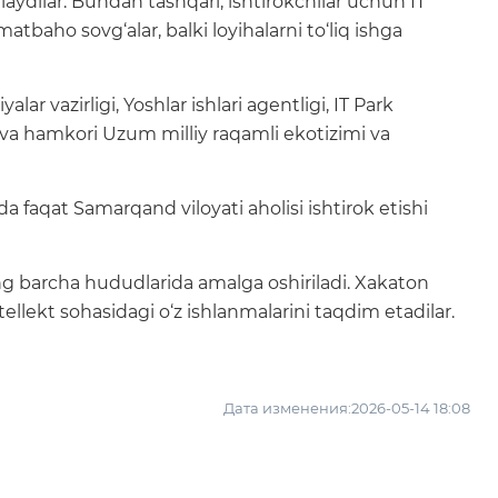
laydilar. Bundan tashqari, ishtirokchilar uchun IT
atbaho sovg‘alar, balki loyihalarni to‘liq ishga
yalar vazirligi, Yoshlar ishlari agentligi, IT Park
a hamkori Uzum milliy raqamli ekotizimi va
a faqat Samarqand viloyati aholisi ishtirok etishi
ing barcha hududlarida amalga oshiriladi. Xakaton
ellekt sohasidagi o‘z ishlanmalarini taqdim etadilar.
Дата изменения:2026-05-14 18:08