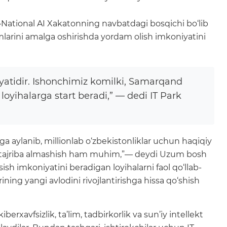
—National AI Xakatonning navbatdagi bosqichi bo‘lib
himlarini amalga oshirishda yordam olish imkoniyatini
yatidir. Ishonchimiz komilki, Samarqand
oyihalarga start beradi,” — dedi IT Park
a aylanib, millionlab o‘zbekistonliklar uchun haqiqiy
liy tajriba almashish ham muhim,”— deydi Uzum bosh
‘sish imkoniyatini beradigan loyihalarni faol qo‘llab-
ing yangi avlodini rivojlantirishga hissa qo‘shish
xavfsizlik, ta’lim, tadbirkorlik va sun’iy intellekt