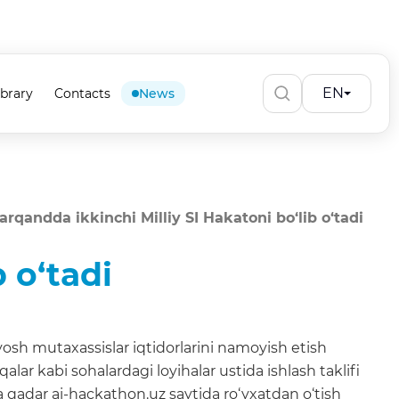
EN
ibrary
Contacts
News
rqandda ikkinchi Milliy SI Hakatoni bo‘lib o‘tadi
 o‘tadi
yosh mutaxassislar iqtidorlarini namoyish etish
alar kabi sohalardagi loyihalar ustida ishlash taklifi
a qadar ai-hackathon.uz saytida ro‘yxatdan o‘tish