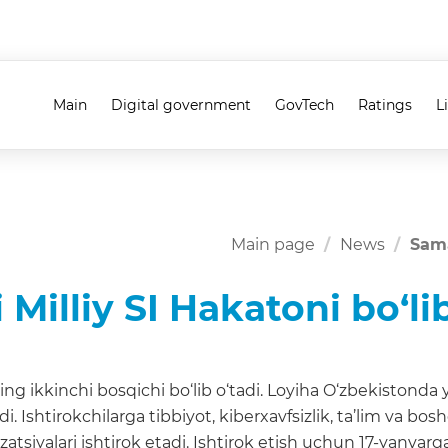
Main
Digital government
GovTech
Ratings
L
Main page
News
Sama
illiy SI Hakatoni bo‘lib
g ikkinchi bosqichi bo‘lib o‘tadi. Loyiha O‘zbekistonda 
Ishtirokchilarga tibbiyot, kiberxavfsizlik, ta’lim va boshq
tsiyalari ishtirok etadi. Ishtirok etish uchun 17-yanvarg