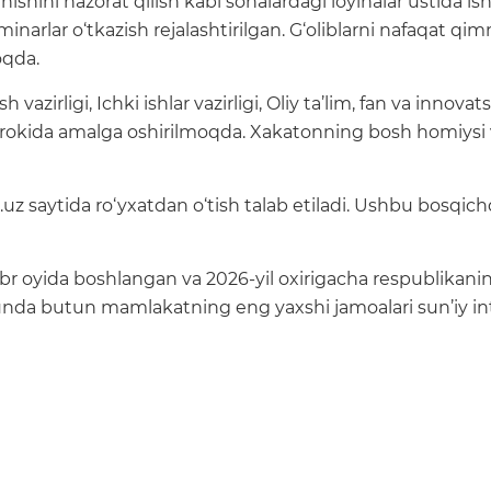
hini nazorat qilish kabi sohalardagi loyihalar ustida ish
narlar o‘tkazish rejalashtirilgan. G‘oliblarni nafaqat qimm
oqda.
azirligi, Ichki ishlar vazirligi, Oliy ta’lim, fan va innovatsi
okida amalga oshirilmoqda. Xakatonning bosh homiysi v
z saytida ro‘yxatdan o‘tish talab etiladi. Ushbu bosqichd
yabr oyida boshlangan va 2026-yil oxirigacha respublikan
, unda butun mamlakatning eng yaxshi jamoalari sun’iy int