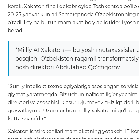
kerak. Xakaton finali dekabr oyida Toshkentda bo‘lib o
20-23 yanvar kunlari Samarqandda O‘zbekistonning raq
o‘tadi. Loyiha butun mamlakat bo‘ylab iqtidorli yosh m
beradi.
“Milliy AI Xakaton — bu yosh mutaxassislar
bosqichi O‘zbekiston raqamli transformatsiya
bosh direktori Abdulahad Qo‘chqorov.
“Sun’iy intellekt texnologiyalariga asoslangan servi
qiymat yaratmoqda. Biz uchun nafaqat ilg‘or yechiml
direktori va asoschisi Djasur Djumayev. "Biz iqtidorli bo
quvvatlaymiz. Uzum uchun milliy xakatonni qo‘llab-quv
katta sharafdir."
Xakaton ishtirokchilari mamlakatning yetakchi IT-kompa