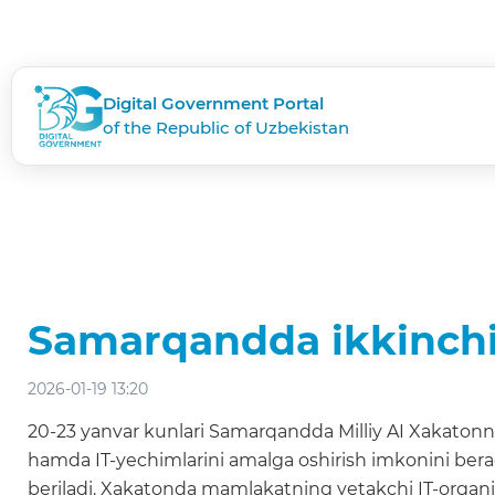
Digital Government Portal
of the Republic of Uzbekistan
Samarqandda ikkinchi M
2026-01-19 13:20
20-23 yanvar kunlari Samarqandda Milliy AI Xakatonnin
hamda IT-yechimlarini amalga oshirish imkonini beradi. 
beriladi. Xakatonda mamlakatning yetakchi IT-organiza