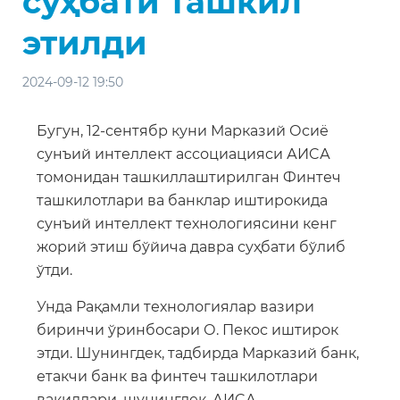
суҳбати ташкил
этилди
2024-09-12 19:50
Бугун, 12-сентябр куни Марказий Осиё
сунъий интеллект ассоциацияси АИCА
томонидан ташкиллаштирилган Финтеч
ташкилотлари ва банклар иштирокида
сунъий интеллект технологиясини кенг
жорий этиш бўйича давра суҳбати бўлиб
ўтди.
Унда Рақамли технологиялар вазири
биринчи ўринбосари О. Пекос иштирок
этди. Шунингдек, тадбирда Марказий банк,
етакчи банк ва финтеч ташкилотлари
вакиллари, шунингдек, АИCА