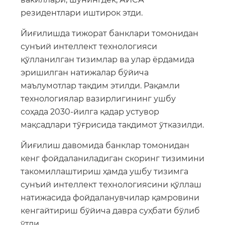
резидентлари иштирок этди.
Йиғилишда тижорат банклари томонидан
сунъий интеллект технологияси
қўлланилган тизимлар ва улар ёрдамида
эришилган натижалар бўйича
маълумотлар тақдим этилди. Рақамли
технологиялар вазирлигининг ушбу
соҳада 2030-йилга қадар устувор
мақсадлари тўғрисида тақдимот ўтказилди.
Йиғилиш давомида банклар томонидан
кенг фойдаланиладиган скоринг тизимини
такомиллаштириш ҳамда ушбу тизимга
сунъий интеллект технологиясини қўллаш
натижасида фойдаланувчилар қамровини
кенгайтириш бўйича давра суҳбати бўлиб
ўтди.