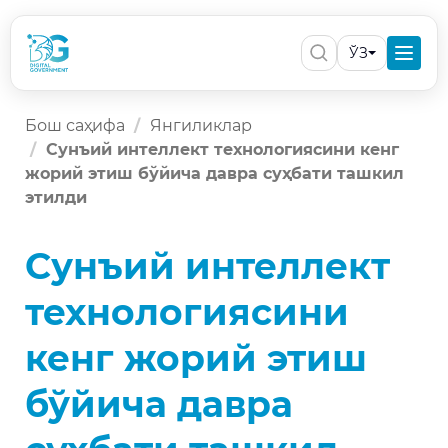
ЎЗ
Бош саҳифа
Янгиликлар
Сунъий интеллект технологиясини кенг
жорий этиш бўйича давра суҳбати ташкил
этилди
Сунъий интеллект
технологиясини
кенг жорий этиш
бўйича давра