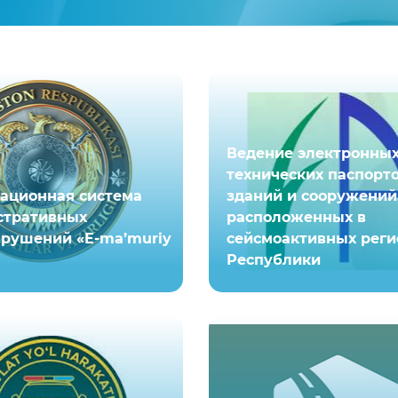
Ведение электронны
технических паспорт
ационная система
зданий и сооружений
стративных
расположенных в
рушений «E-ma’muriy
сейсмоактивных реги
Республики