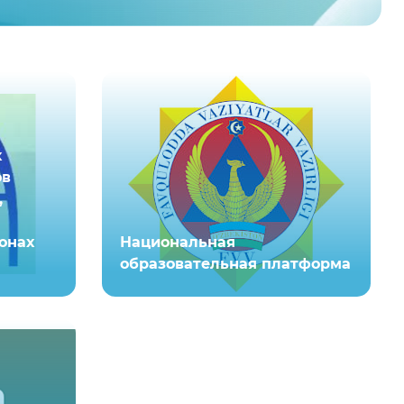
х
ов
,
онах
Национальная
образовательная платформа