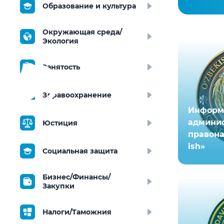
Образование и культура
Окружающая среда/
Экология
Занятость
Здравоохранение
Информ
админи
Юстиция
правона
ish»
Социальная защита
Бизнес/Финансы/
Закупки
Налоги/Таможния