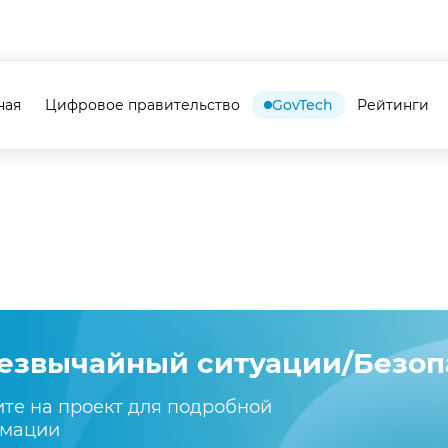
ная
Цифровое правительство
GovTech
Рейтинги
езвычайный ситуации/Безоп
те на проект для подробной
мации