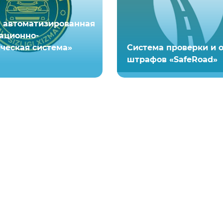
 автоматизированная
ационно-
ческая система»
Система проверки и 
штрафов «SafeRoad»