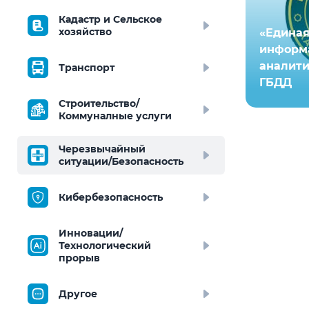
Кадастр и Сельское
хозяйство
«Единая
информ
аналити
Транспорт
ГБДД
Строительство/
Коммуналные услуги
Черезвычайный
ситуации/Безопасность
Кибербезопасность
Инновации/
Технологический
прорыв
Другое