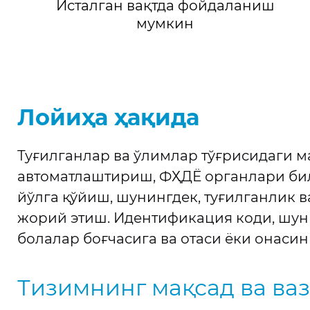
Исталган вақтда фойдаланиш
мумкин
Лойиҳа ҳақида
Туғилганлар ва ўлимлар тўғрисидаги 
автоматлаштириш, ФҲДЁ органлари бил
йўлга қўйиш, шунингдек, туғилганлик 
жорий этиш. Идентификация коди, шуни
болалар боғчасига ва отаси ёки онаси
Тизимнинг мақсад ва ва