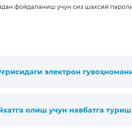
дан фойдаланиш учун сиз шахсий пароли
тўғрисидаги электрон гувоҳнома
йхатга олиш учун навбатга тури