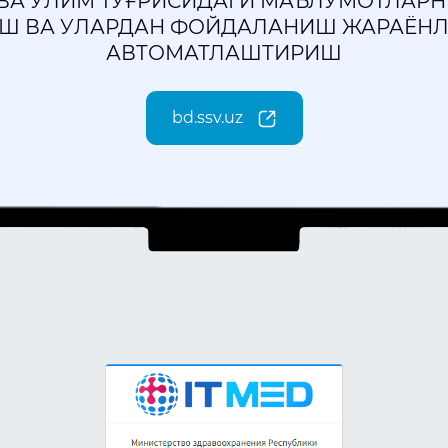
ВА ЎЛИМ ТЎҒРИСИДАГИ МАЪЛУМОТЛАРН
Ш ВА УЛАРДАН ФОЙДАЛАНИШ ЖАРАЁН
АВТОМАТЛАШТИРИШ
bd.ssv.uz