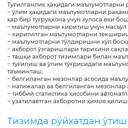
Туғилганлик ҳақидаги маълумотларни
− ўлим ҳақидаги маълумотларни рақа
ҳар бир туғруқхона учун хулоса ёки б
− маълумотларни киритиш учун масъул
− киритилган маълумотларни текшири
− маълумотларни тўлдиришни кўп бос
− ахборот ўзгаришлари тарихини сақл
− ташқи ахборот тизимлари билан маъ
− туғилиш ва ўлим тўғрисидаги маъл
таъминлаш;
− белгиланган мезонлар асосида маъл
− натижалар ва белгиланган мезонлар
− тиббий статистика ҳисобини автомат
− узатилаётган ахборотни ҳимоя қили
Тизимда рўйхатдан ўтиш