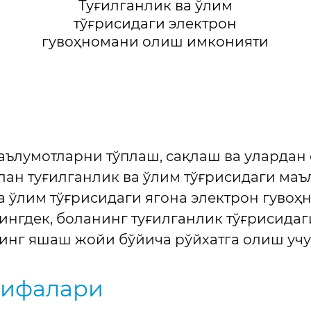
Туғилганлик ва ўлим
тўғрисидаги электрон
гувоҳномани олиш имконияти
маълумотларни тўплаш, сақлаш ва улард
ан туғилганлик ва ўлим тўғрисидаги ма
ва ўлим тўғрисидаги ягона электрон гуво
нгдек, боланинг туғилганлик тўғрисидаг
нинг яшаш жойи бўйича рўйхатга олиш учу
зифалари