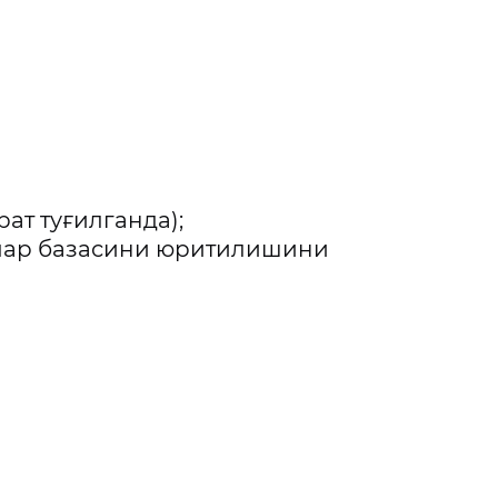
ат туғилганда);
тлар базасини юритилишини