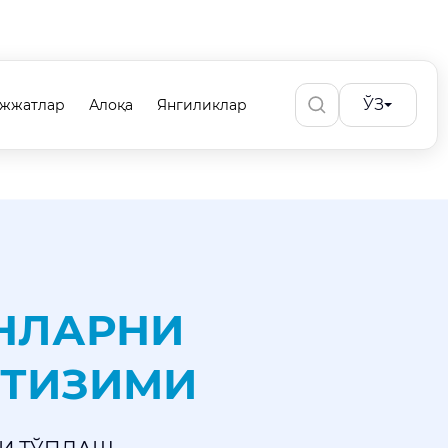
ЎЗ
ужжатлар
Алоқа
Янгиликлар
АНЛАРНИ
 ТИЗИМИ