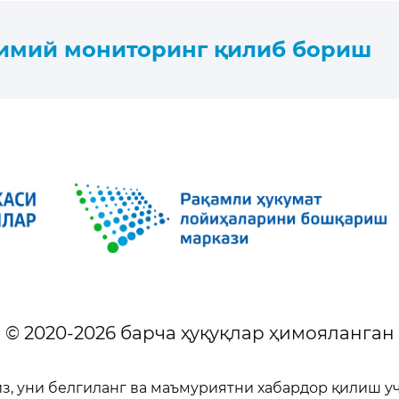
оимий мониторинг қилиб бориш
© 2020-
2026
барча ҳуқуқлар ҳимояланган
из, уни белгиланг ва маъмуриятни хабардор қилиш у