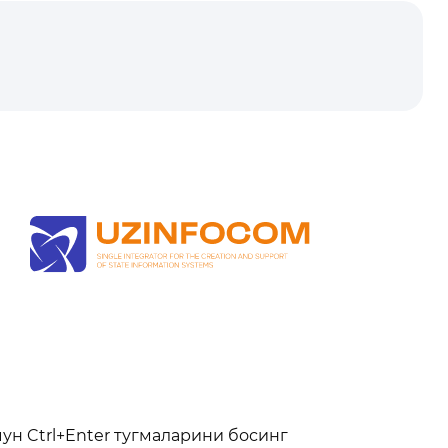
чун Ctrl+Enter тугмаларини босинг