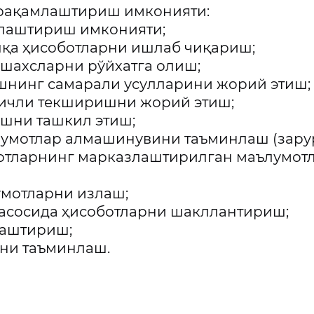
 рақамлаштириш имконияти:
млаштириш имконияти;
ошқа ҳисоботларни ишлаб чиқариш;
 шахсларни рўйхатга олиш;
шнинг самарали усулларини жорий этиш;
қичли текширишни жорий этиш;
ашни ташкил этиш;
лумотлар алмашинувини таъминлаш (зарур
умотларнинг марказлаштирилган маълумо
умотларни излаш;
 асосида ҳисоботларни шакллантириш;
лаштириш;
шни таъминлаш.