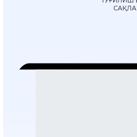
ТУҒИЛИШ 
САҚЛА