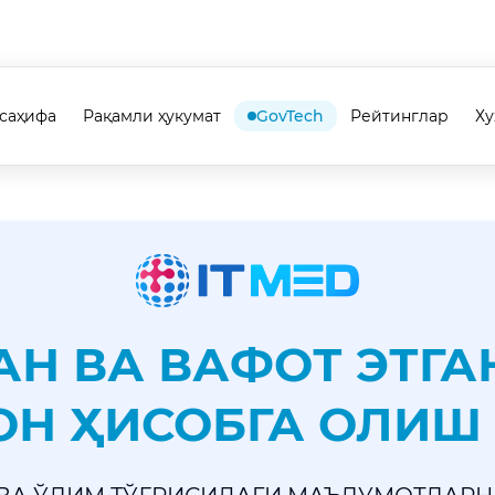
саҳифа
Рақамли ҳукумат
GovTech
Рейтинглар
Х
АН ВА ВАФОТ ЭТГ
ОН ҲИСОБГА ОЛИШ