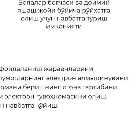
Болалар боғчаси ва доимий
яшаш жойи бўйича рўйхатга
олиш учун навбатга туриш
имконияти
ан фойдаланиш жараёнларини
ълумотларнинг электрон алмашинувини
ҳномани беришнинг ягона тартибини
и электрон гувоҳномасини олиш,
н навбатга қўйиш.