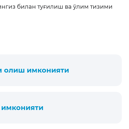
нгиз билан туғилиш ва ўлим тизими
ни олиш имконияти
ш имконияти