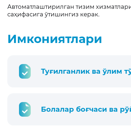
Автоматлаштирилган тизим хизматлари
саҳифасига ўтишингиз керак.
Имкониятлари
Туғилганлик ва ўлим 
Болалар боғчаси ва рў