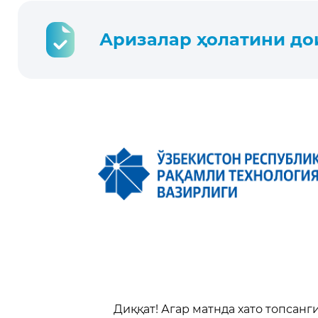
Аризалар ҳолатини д
Диққат! Агар матнда хато топсанг