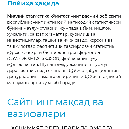
Лойиҳа ҳақида
Миллий статистика қўмитасининг расмий веб-сайти
республиканинг ижтимоий-иқтисодий статистикаси
бўйича маълумотларни, жумладан, Яим, қишлоқ
хўжалиги, саноат, хизматлар, қурилиш ва
инвестициялар, ташқи ва ички савдо, корхона ва
ташкилотлар фаолиятини тавсифловчи статистик
кўрсаткичларни бешта електрон форматда
(CSV,PDF,XML,XLSX,JSON) фойдаланиш учун
мўлжалланган. Шунингдек, у аҳолининг турмуш
даражасини янада яхшилаш бўйича қабул қилинган
дастурларнинг амалга оширилиши бўйича таҳлилий
маълумотларни кузатиб боради.
Сайтнинг мақсад ва
вазифалари
- ҳокимият органларида амалга