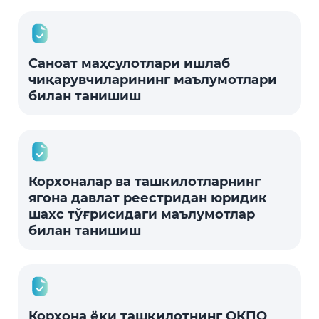
Саноат маҳсулотлари ишлаб
чиқарувчиларининг маълумотлари
билан танишиш
Корхоналар ва ташкилотларнинг
ягона давлат реестридан юридик
шахс тўғрисидаги маълумотлар
билан танишиш
Корхона ёки ташкилотнинг ОКПО