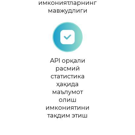
имкониятларнинг
мавжудлиги
API орқали
расмий
статистика
ҳақида
маълумот
олиш
имкониятини
тақдим этиш