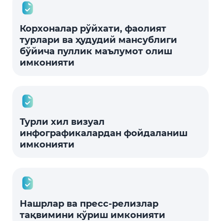
Корхоналар рўйхати, фаолият
турлари ва ҳудудий мансублиги
бўйича пуллик маълумот олиш
имконияти
Турли хил визуал
инфографикалардан фойдаланиш
имконияти
Нашрлар ва пресс-релизлар
тақвимини кўриш имконияти