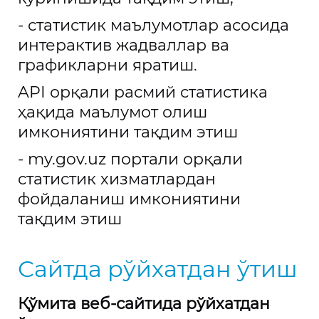
- статистик маълумотлар асосида
интерактив жадваллар ва
графикларни яратиш.
API
орқали расмий статистика
ҳақида маълумот олиш
имкониятини тақдим этиш
- my.gov.uz портали орқали
статистик хизматлардан
фойдаланиш имкониятини
тақдим
э
тиш
Сайтда рўйхатдан ўтиш
Қўмита веб-сайтида рўйхатдан