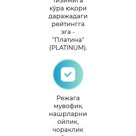
тизимига
кўра юқори
даражадаги
рейтингга
эга -
"Платина"
(PLATINUM).
Режага
мувофиқ
нашрларни
ойлик,
чораклик