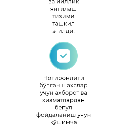
ва йиллик
янгилаш
тизими
ташкил
этилди.
Ногиронлиги
бўлган шахслар
учун ахборот ва
хизматлардан
бепул
фойдаланиш учун
қўшимча