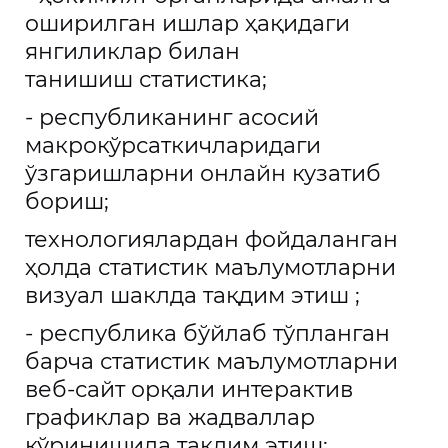
оширилган ишлар ҳақидаги
янгиликлар билан
танишиш
статистика;
- республиканинг асосий
макрокўрсаткичларидаги
ўзгаришларни онлайн кузатиб
бориш;
технологиялардан
фойдаланган
ҳолда статистик маълумотларни
визуал шаклда тақдим
э
тиш ;
- республика бўйлаб тўпланган
барча статистик маълумотларни
веб-сайт орқали интерактив
графиклар ва жадваллар
кўринишида тақдим этиш;