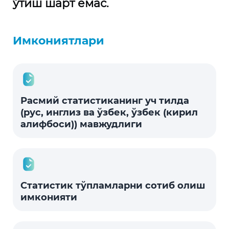
ўтиш шарт емас.
Имкониятлари
Расмий статистиканинг уч тилда
(рус, инглиз ва ўзбек, ўзбек (кирил
алифбоси)) мавжудлиги
Статистик тўпламларни сотиб олиш
имконияти