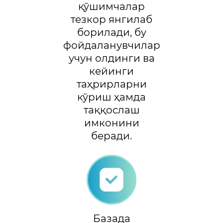
қўшимчалар
тезкор янгилаб
борилади, бу
фойдаланувчилар
учун олдинги ва
кейинги
таҳрирларни
кўриш ҳамда
таққослаш
имконини
беради.
Базада