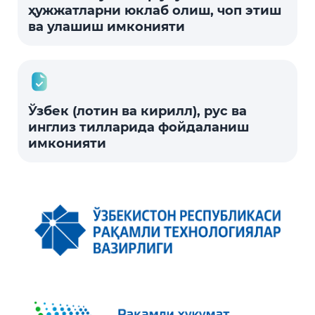
ҳужжатларни юклаб олиш, чоп этиш
ва улашиш имконияти
Ўзбек (лотин ва кирилл), рус ва
инглиз тилларида фойдаланиш
имконияти