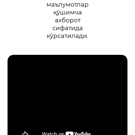
маълумотлар
қўшимча
ахборот
сифатида
кўрсатилади.