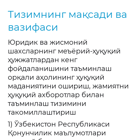
Шунингдек, сўнгги яна бир муҳим хусусияти мутлақо
бепулдир
Тизимнинг мақсади ва
вазифаси
Юридик ва жисмоний
шахсларнинг меъёрий-ҳуқуқий
ҳужжатлардан кенг
фойдаланишини таъминлаш
орқали аҳолининг ҳуқуқий
маданиятини ошириш, жамиятни
ҳуқуқий ахборотлар билан
таъминлаш тизимини
такомиллаштириш
1) Ўзбекистон Республикаси
Қонунчилик маълумотлари