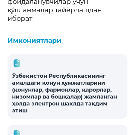
фойдаланувчилар учун
қўлланмалар тайёрлашдан
иборат
Имкониятлари
Ўзбекистон Республикасининг
амалдаги қонун ҳужжатларини
(қонунлар, фармонлар, қарорлар,
низомлар ва бошқалар) жамланган
ҳолда электрон шаклда тақдим
этиш