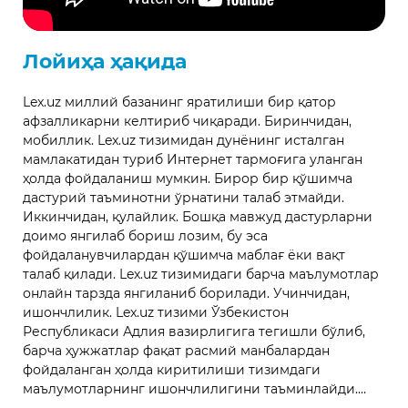
Лойиҳа ҳақида
Lex.uz миллий базанинг яратилиши бир қатор
афзалликарни келтириб чиқаради. Биринчидан,
мобиллик. Lex.uz тизимидан дунёнинг исталган
мамлакатидан туриб Интернет тармоғига уланган
ҳолда фойдаланиш мумкин. Бирор бир қўшимча
дастурий таъминотни ўрнатини талаб этмайди.
Иккинчидан, қулайлик. Бошқа мавжуд дастурларни
доимо янгилаб бориш лозим, бу эса
фойдаланувчилардан қўшимча маблағ ёки вақт
талаб қилади. Lex.uz тизимидаги барча маълумотлар
онлайн тарзда янгиланиб борилади. Учинчидан,
ишончлилик. Lex.uz тизими Ўзбекистон
Республикаси Адлия вазирлигига тегишли бўлиб,
барча ҳужжатлар фақат расмий манбалардан
фойдаланган ҳолда киритилиши тизимдаги
маълумотларнинг ишончлилигини таъминлайди.