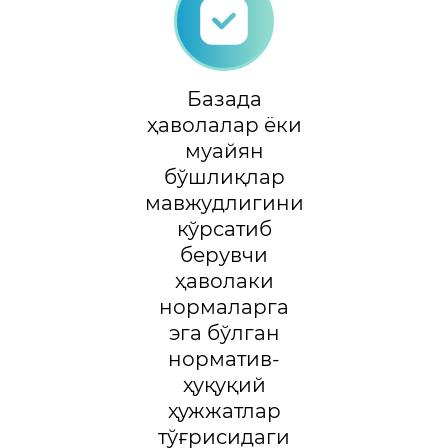
Базада
ҳаволалар ёки
муайян
бўшлиқлар
мавжудлигини
кўрсатиб
берувчи
ҳаволаки
нормаларга
эга бўлган
норматив-
ҳуқуқий
ҳужжатлар
тўғрисидаги