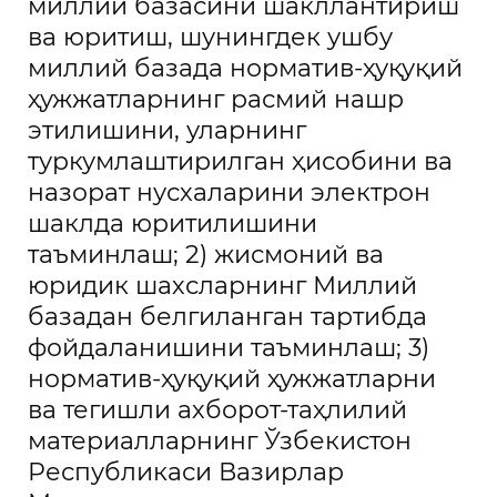
миллий базасини шакллантириш
ва юритиш, шунингдек ушбу
миллий базада норматив-ҳуқуқий
ҳужжатларнинг расмий нашр
этилишини, уларнинг
туркумлаштирилган ҳисобини ва
назорат нусхаларини электрон
шаклда юритилишини
таъминлаш; 2) жисмоний ва
юридик шахсларнинг Миллий
базадан белгиланган тартибда
фойдаланишини таъминлаш; 3)
норматив-ҳуқуқий ҳужжатларни
ва тегишли ахборот-таҳлилий
материалларнинг Ўзбекистон
Республикаси Вазирлар