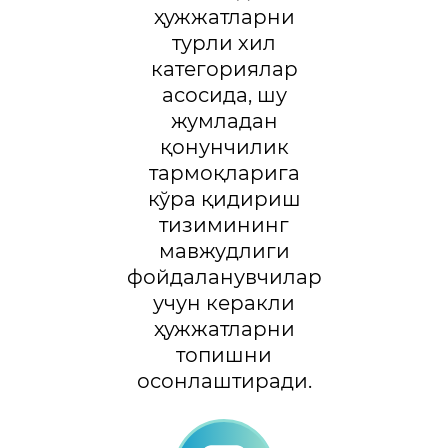
ҳужжатларни
турли хил
категориялар
асосида, шу
жумладан
қонунчилик
тармоқларига
кўра қидириш
тизимининг
мавжудлиги
фойдаланувчилар
учун керакли
ҳужжатларни
топишни
осонлаштиради.