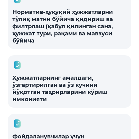
Норматив-ҳуқуқий ҳужжатларни
тўлиқ матни бўйича қидириш ва
филтрлаш (қабул қилинган сана,
ҳужжат тури, рақами ва мавзуси
бўйича
Ҳужжатларнинг амалдаги,
ўзгартирилган ва ўз кучини
йўқотган таҳрирларини кўриш
имконияти
Фойдаланувчилар учун