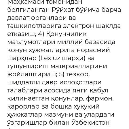
Маҳкамаси томонидан
белгиланган Рўйхат бўйича барча
давлат органлари ва
ташкилотларига электрон шаклда
етказиш; 4) Қонунчилик
маълумотлари миллий базасида
қонун ҳужжатларига норасмий
шарҳлар (Lex.uz шарҳи) ва
тушунтириш материалларини
жойлаштириш; 5) тезкор,
шиддатли давр ислоҳотлари
талаблари асосида янги қабул
қилинаётган қонунлар, фармон,
қарорлар ва бошқа ҳуқуқий
ҳужжатлар мазмуни ва улардаги
ўзгаришлар билан Ўзбекистон