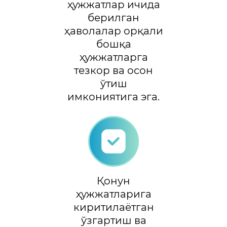
ҳужжатлар ичида
берилган
ҳаволалар орқали
бошқа
ҳужжатларга
тезкор ва осон
ўтиш
имкониятига эга.
Қонун
ҳужжатларига
киритилаётган
ўзгартиш ва