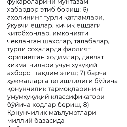
фуқароларини мунтазам
хабардор этиб бориш; 6)
аҳолининг турли қатламлари,
ўқувчи ёшлар, кичик ёшдаги
китобхонлар, имконияти
чекланган шахслар, талабалар,
турли соҳаларда фаолият
юритаётган ходимлар, давлат
хизматчилари учун ҳуқуқий
ахборот тақдим этиш; 7) барча
ҳужжатларга тегишлилиги бўйича
қонунчилик тармоқларининг
умумҳуқуқий классификатори
бўйича кодлар бериш; 8)
Қонунчилик маълумотлари
миллий базасида