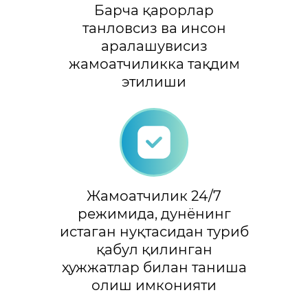
Барча қарорлар
танловсиз ва инсон
аралашувисиз
жамоатчиликка тақдим
этилиши
Жамоатчилик 24/7
режимида, дунёнинг
истаган нуқтасидан туриб
қабул қилинган
ҳужжатлар билан таниша
олиш имконияти