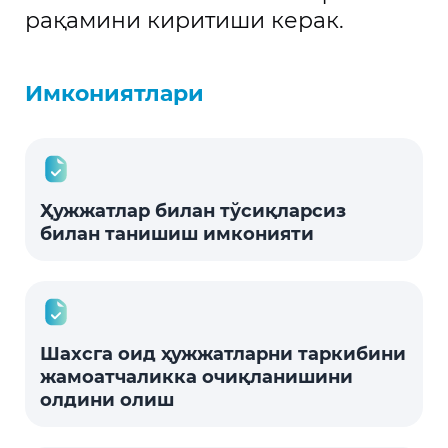
рақамини киритиши керак.
Имкониятлари
Ҳужжатлар билан тўсиқларсиз
билан танишиш имконияти
Шахсга оид ҳужжатларни таркибини
жамоатчаликка очиқланишини
олдини олиш