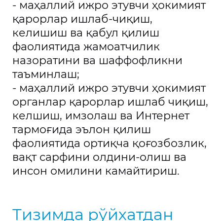
- маҳаллий ижро этувчи ҳокимият
қарорлар ишлаб-чиқиш,
келишиш ва қабул қилиш
фаолиятида жамоатчилик
назоратини ва шаффофликни
таъминлаш;
- маҳаллий ижро этувчи ҳокимият
органлар қарорлар ишлаб чиқиш,
келшиш, имзолаш ва Интернет
тармоғида эълон қилиш
фаолиятида ортиқча қоғозбозлик,
вақт сарфини олдини-олиш ва
инсон омилини камайтириш.
Тизимда рўйхатдан