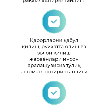
рақамлаштирилганлиги
Қарорларни қабул
қилиш, рўйхатга олиш ва
эълон қилиш
жараёнлари инсон
аралашувисиз тўлиқ
автоматлаштирилганлиги