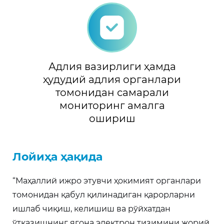
Адлия вазирлиги ҳамда
ҳудудий адлия органлари
томонидан самарали
мониторинг амалга
ошириш
Лойиҳа ҳақида
“Маҳаллий ижро этувчи ҳокимият органлари
томонидан қабул қилинадиган қарорларни
ишлаб чиқиш, келишиш ва рўйхатдан
ўтказишнинг ягона электрон тизимини жорий