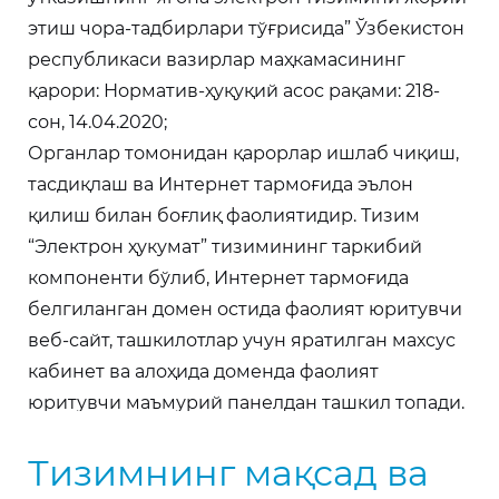
этиш чора-тадбирлари тўғрисида” Ўзбекистон
республикаси вазирлар маҳкамасининг
қарори: Норматив-ҳуқуқий асос рақами: 218-
сон, 14.04.2020;
Органлар томонидан қарорлар ишлаб чиқиш,
тасдиқлаш ва Интернет тармоғида эълон
қилиш билан боғлиқ фаолиятидир. Тизим
“Электрон ҳукумат” тизимининг таркибий
компоненти бўлиб, Интернет тармоғида
белгиланган домен остида фаолият юритувчи
веб-сайт, ташкилотлар учун яратилган махсус
кабинет ва алоҳида доменда фаолият
юритувчи маъмурий панелдан ташкил топади.
Тизим ахборот технологияларини жорий этиш
Тизимнинг мақсад ва
орқали ҳокимликлар томонида қабул
қилинаётган қарорлар ишлаб чиқиш,