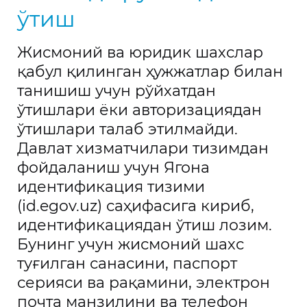
ўтиш
Жисмоний ва юридик шахслар
қабул қилинган ҳужжатлар билан
танишиш учун рўйхатдан
ўтишлари ёки авторизациядан
ўтишлари талаб этилмайди.
Давлат хизматчилари тизимдан
фойдаланиш учун Ягона
идентификация тизими
(id.egov.uz) саҳифасига кириб,
идентификациядан ўтиш лозим.
Бунинг учун жисмоний шахс
туғилган санасини, паспорт
серияси ва рақамини, электрон
почта манзилини ва телефон