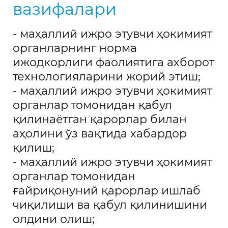
вазифалари
келишиш, тасдиқлаш, рўйхатдан ўтказиш ва
Интернет тармоғида эълон қилишни
- маҳаллий ижро этувчи ҳокимият
рақамлаштириш орқали кейинги босқичга
органларнинг норма
олиб чиқиши лозим, хусусан тизим ёрдамида
ижодкорлиги фаолиятига ахборот
бутун Республика миқёсида ушбу фаолият
технологияларини жорий этиш;
юзасидан ягона тартиб жорий этишга ёрдам
- маҳаллий ижро этувчи ҳокимият
беради.
органлар томонидан қабул
қилинаётган қарорлар билан
аҳолини ўз вақтида хабардор
қилиш;
- маҳаллий ижро этувчи ҳокимият
органлар томонидан
ғайриқонуний қарорлар ишлаб
чиқилиши ва қабул қилинишини
олдини олиш;