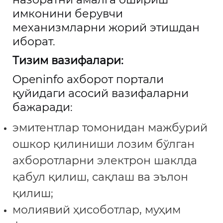
имконини берувчи
механизмларни жорий этишдан
иборат.
Тизим вазифалари:
Openinfo ахборот портали
қуйидаги асосий вазифаларни
бажаради:
эмитентлар томонидан мажбурий
ошкор қилиниши лозим бўлган
ахборотларни электрон шаклда
қабул қилиш, сақлаш ва эълон
қилиш;
молиявий ҳисоботлар, муҳим