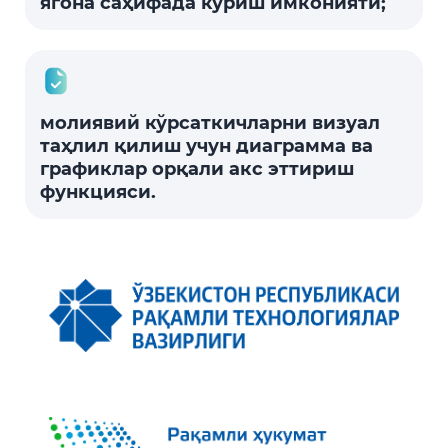
ягона саҳифада кўриш имконияти;
молиявий кўрсаткичларни визуал
таҳлил қилиш учун диаграмма ва
графиклар орқали акс эттириш
функцияси.