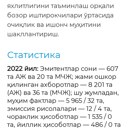
яхлитлигини таъминлаш орқали
бозор иштирокчилари ўртасида
очиқлик ва ишонч муҳитини
шакллантириш.
Статистика
2022 йил:
Эмитентлар сони — 607
та АЖ ва 20 та МЧЖ; жами ошкор
қилинган ахборотлар — 8 201 та
(АЖ) ва 36 та (МЧЖ); шу жумладан,
муҳим фактлар — 5 965 / 32 та,
эмиссия рисолалари — 12 / 4 та,
чораклик ҳисоботлар — 1 535 / 0
та, йиллик ҳисоботлар — 486 / 0 та