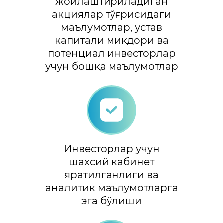
жойлаштириладиган
акциялар тўғрисидаги
маълумотлар, устав
капитали миқдори ва
потенциал инвесторлар
учун бошқа маълумотлар
Инвесторлар учун
шахсий кабинет
яратилганлиги ва
аналитик маълумотларга
эга бўлиши