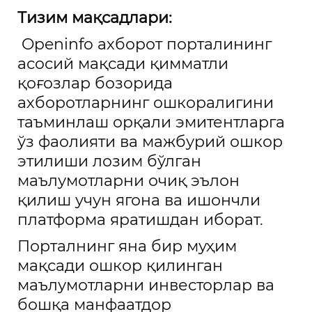
Тизим мақсадлари:
Openinfo ахборот порталининг
асосий мақсади қимматли
қоғозлар бозорида
ахборотларнинг ошкоралигини
таъминлаш орқали эмитентларга
ўз фаолияти ва мажбурий ошкор
этилиши лозим бўлган
маълумотларни очиқ эълон
қилиш учун ягона ва ишончли
платформа яратишдан иборат.
Порталнинг яна бир муҳим
мақсади ошкор қилинган
маълумотларни инвесторлар ва
бошқа манфаатдор