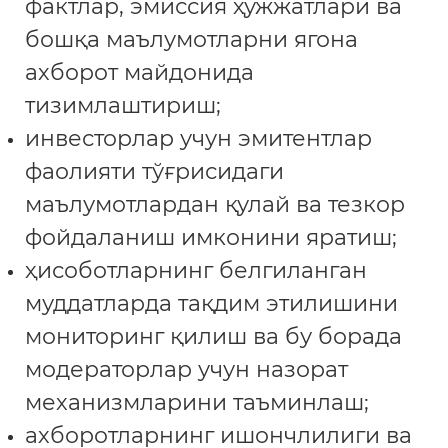
фактлар, эмиссия ҳужжатлари ва
бошқа маълумотларни ягона
ахборот майдонида
тизимлаштириш;
инвесторлар учун эмитентлар
фаолияти тўғрисидаги
маълумотлардан қулай ва тезкор
фойдаланиш имконини яратиш;
ҳисоботларнинг белгиланган
муддатларда тақдим этилишини
мониторинг қилиш ва бу борада
модераторлар учун назорат
механизмларини таъминлаш;
ахборотларнинг ишончлилиги ва