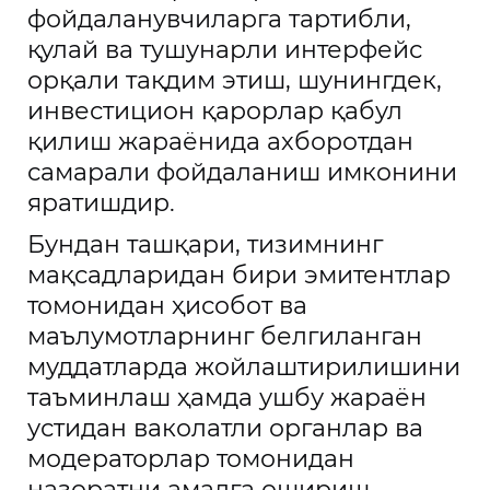
фойдаланувчиларга тартибли,
қулай ва тушунарли интерфейс
орқали тақдим этиш, шунингдек,
инвестицион қарорлар қабул
қилиш жараёнида ахборотдан
самарали фойдаланиш имконини
яратишдир.
Бундан ташқари, тизимнинг
мақсадларидан бири эмитентлар
томонидан ҳисобот ва
маълумотларнинг белгиланган
муддатларда жойлаштирилишини
таъминлаш ҳамда ушбу жараён
устидан ваколатли органлар ва
модераторлар томонидан
назоратни амалга ошириш