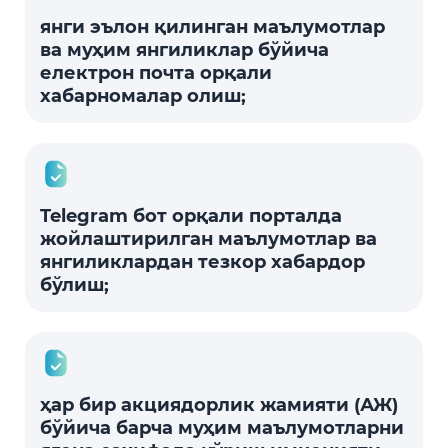
янги эълон қилинган маълумотлар
ва муҳим янгиликлар бўйича
електрон почта орқали
хабарномалар олиш;
Telegram бот орқали порталда
жойлаштирилган маълумотлар ва
янгиликлардан тезкор хабардор
бўлиш;
ҳар бир акциядорлик жамияти (АЖ)
бўйича барча муҳим маълумотларни