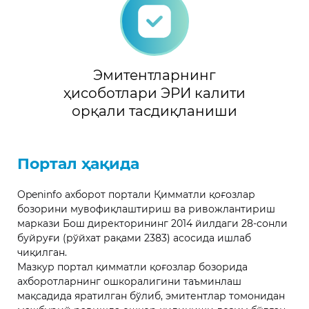
Эмитентларнинг
ҳисоботлари ЭРИ калити
орқали тасдиқланиши
Портал ҳақида
Openinfo ахборот портали Қимматли қоғозлар
бозорини мувофиқлаштириш ва ривожлантириш
маркази Бош директорининг 2014 йилдаги 28-сонли
буйруғи (рўйхат рақами 2383) асосида ишлаб
чиқилган.
Мазкур портал қимматли қоғозлар бозорида
ахборотларнинг ошкоралигини таъминлаш
мақсадида яратилган бўлиб, эмитентлар томонидан