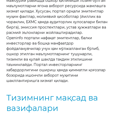
мажбурий равишда ошкор қилиниши лозим бўлган
маълумотларни ягона ахборот ресурсида жамлашга
хизмат қилади. Хусусан, портал орқали эмитентлар
муҳим фактлар, молиявий ҳисоботлар (йиллик ва
чораклик, БХМС ҳамда аудиторлик хулосалари билан
бирга), эмиссия проспектлари, устав ҳужжатлари ва
расмий эълонларни жойлаштирадилар.
Openinfo портали нафақат эмитентлар, балки
инвесторлар ва бошқа манфаатдор
фойдаланувчилар учун ҳам мўлжалланган бўлиб,
ошкор этилган маълумотларнинг тушунарли,
тизимли ва қулай шаклда тақдим этилишини
таъминлайди. Портал инвесторларнинг
хабардорлигини ошириш ҳамда қимматли қоғозлар
бозорида ишончли ахборот муҳитини
шакллантиришга хизмат қилади.
Тизимнинг мақсад ва
вазифалари