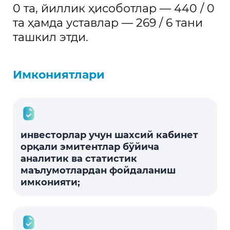
0 та, йиллик ҳисоботлар — 440 / 0
та ҳамда уставлар — 269 / 6 тани
ташкил этди.
Имкониятлари
инвесторлар учун шахсий кабинет
орқали эмитентлар бўйича
аналитик ва статистик
маълумотлардан фойдаланиш
имконияти;