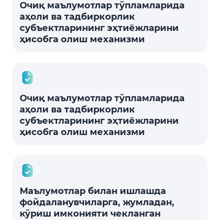
Очиқ маълумотлар тўпламларида
аҳоли ва тадбиркорлик
субъектларининг эҳтиёжларини
ҳисобга олиш механизми
Очиқ маълумотлар тўпламларида
аҳоли ва тадбиркорлик
субъектларининг эҳтиёжларини
ҳисобга олиш механизми
Маълумотлар билан ишлашда
фойдаланувчиларга, жумладан,
кўриш имконияти чекланган