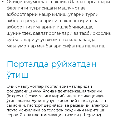
Очиқ маълумотлар шаклида Давлат органлари
фаолияти тўғрисидаги маълумот ва
ахборотларни нашр қилиш, уларни турли
ахборот ресурсларини шакллантириш ва
ахборот тизимларини ишлаб чиқишда,
шунингдек, давлат органлари ва тадбиркорлик
субъектлари учун хизмат ва иловаларда
маълумотлар манбалари сифатида ишлатиш.
Порталда рўйхатдан
ўтиш
Очиқ маълумотлар портали хизматларидан
фойдаланиш учун Ягона идентификация тизими
(id.egov.uz) саҳифасига кириб, идентификациядан
ўтиш лозим. Бунинг учун жисмоний шахс туғилган
санасини, паспорт церийаси ва рақамини, электрон
почта манзилини ва телефон рақамини киритиши
керак. Ягона идентификация тизими (id.egov.uz)