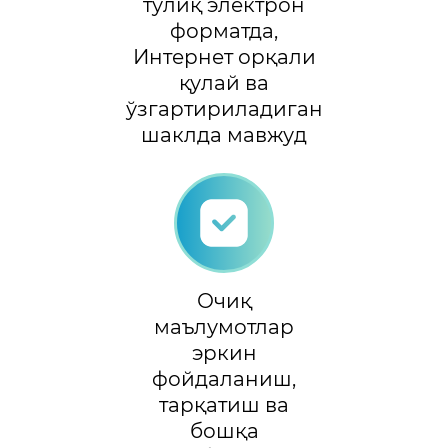
тўлиқ электрон
форматда,
Интернет орқали
қулай ва
ўзгартириладиган
шаклда мавжуд
Очиқ
маълумотлар
эркин
фойдаланиш,
тарқатиш ва
бошқа