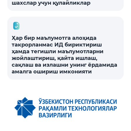
шахслар учун қулайликлар
Ҳар бир маълумотга алоҳида
такрорланмас ИД бириктириш
ҳамда тегишли маълумотларни
жойлаштириш, қайта ишлаш,
сақлаш ва излашни унинг ёрдамида
амалга ошириш имконияти