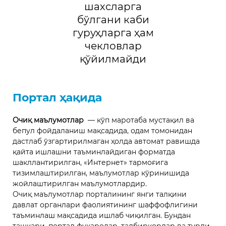
шахсларга
бўлгани каби
гуруҳларга ҳам
чекловлар
қўйилмайди
Портал ҳақида
Очиқ маълумотлар ­­
—
кўп маротаба мустақил ва
бепул фойдаланиш мақсадида, одам томонидан
дастлаб ўзгартирилмаган ҳолда автомат равишда
қайта ишлашни таъминлайдиган форматда
шакллантирилган, «Интернет» тармоғига
тизимлаштирилган, маълумотлар кўринишида
жойлаштирилган маълумотлардир.
Очиқ маълумотлар порталининг янги талқини
давлат органлари фаолиятининг шаффофлигини
таъминлаш мақсадида ишлаб чиқилган. Бундан