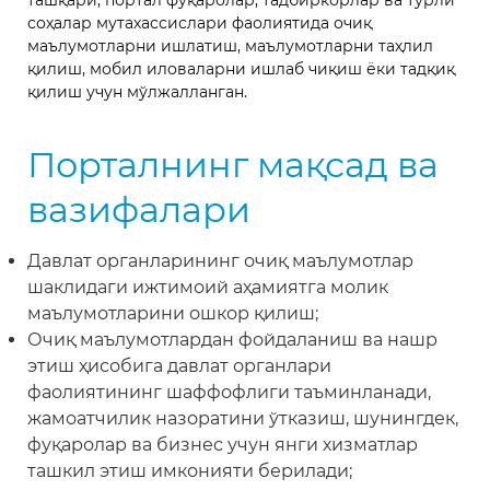
ташқари, портал фуқаролар, тадбиркорлар ва турли
соҳалар мутахассислари фаолиятида очиқ
маълумотларни ишлатиш, маълумотларни таҳлил
қилиш, мобил иловаларни ишлаб чиқиш ёки тадқиқ
қилиш учун мўлжалланган.
Порталнинг мақсад ва
вазифалари
Давлат органларининг очиқ маълумотлар
шаклидаги ижтимоий аҳамиятга молик
маълумотларини ошкор қилиш;
Очиқ маълумотлардан фойдаланиш ва нашр
этиш ҳисобига давлат органлари
фаолиятининг шаффофлиги таъминланади,
жамоатчилик назоратини ўтказиш, шунингдек,
фуқаролар ва бизнес учун янги хизматлар
ташкил этиш имконияти берилади;