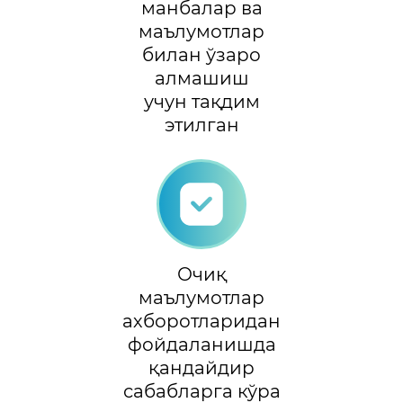
манбалар ва
маълумотлар
билан ўзаро
алмашиш
учун тақдим
этилган
Очиқ
маълумотлар
ахборотларидан
фойдаланишда
қандайдир
сабабларга кўра