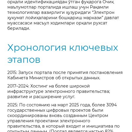
орқали идентификациядан ўтган фуқарога Очиқ
маълумотлар порталида ишлаш учун Рақамли
технологиялар вазирлиги ҳузуридаги “Электрон
ҳукумат лойиҳаларини бошқариш маркази” давлат
муассасаси масъул ходимлари орқали рухсат
берилади.
Хронология ключевых
этапов
2015: Запуск портала после принятия постановления
Кабинета Министров об открытых данных.
2017–2024: Хостинг на более широкой
инфраструктуре электронного правительства;
развитие и расширение услуг.
2025: По состоянию на март 2025 года, более 3094
государственных цифровых проектов были
скоординированы вновь созданным Центром
управления проектами электронного
правительства, в который входит и инициатива по
открытым данным. (Портал является частью 82%