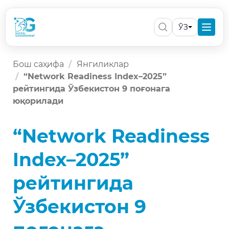
ЎЗ
Бош саҳифа
Янгиликлар
“Network Readiness Index–2025”
рейтингида Ўзбекистон 9 поғонага
юқорилади
“Network Readiness
Index–2025”
рейтингида
Ўзбекистон 9