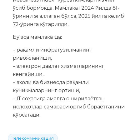
ўсиб бормоқда. Мамлакат 2024 йилда 81-
ўринни эгаллаган бўлса, 2025 йилга келиб
72-ўринга кўтарилди.
Бу эса мамлакатда:
– рақамли инфратузилманинг
ривожланиши,
– электрон давлат хизматларининг
кенгайиши,
– аҳоли ва бизнесда рақамли
кўникмаларнинг ортиши,
– IT соҳасида амалга оширилаётган
ислоҳотлар самараси ортиб бораётганини
кўрсатади.
Телекоммуникация