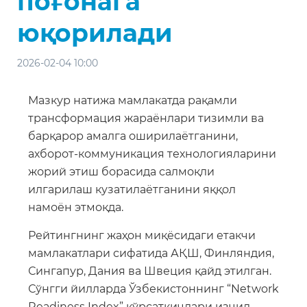
поғонага
юқорилади
2026-02-04 10:00
Мазкур натижа мамлакатда рақамли
трансформация жараёнлари тизимли ва
барқарор амалга оширилаётганини,
ахборот-коммуникация технологияларини
жорий этиш борасида салмоқли
илгарилаш кузатилаётганини яққол
намоён этмоқда.
Рейтингнинг жаҳон миқёсидаги етакчи
мамлакатлари сифатида АҚШ, Финляндия,
Сингапур, Дания ва Швеция қайд этилган.
Сўнгги йилларда Ўзбекистоннинг “Network
Readiness Index” кўрсаткичлари изчил