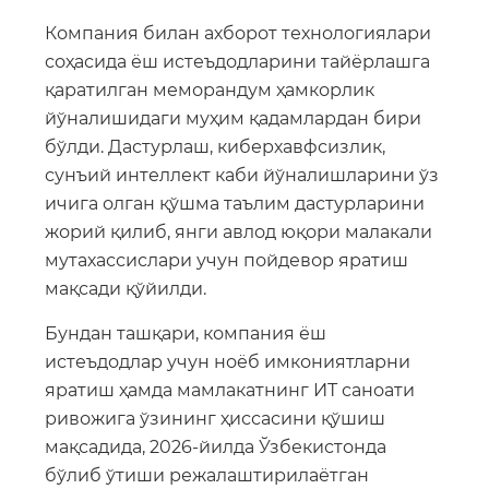
Компания билан ахборот технологиялари
соҳасида ёш истеъдодларини тайёрлашга
қаратилган меморандум ҳамкорлик
йўналишидаги муҳим қадамлардан бири
бўлди. Дастурлаш, киберхавфсизлик,
сунъий интеллект каби йўналишларини ўз
ичига олган қўшма таълим дастурларини
жорий қилиб, янги авлод юқори малакали
мутахассислари учун пойдевор яратиш
мақсади қўйилди.
Бундан ташқари, компания ёш
истеъдодлар учун ноёб имкониятларни
яратиш ҳамда мамлакатнинг ИТ саноати
ривожига ўзининг ҳиссасини қўшиш
мақсадида, 2026-йилда Ўзбекистонда
бўлиб ўтиши режалаштирилаётган