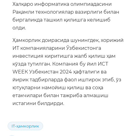
Халқаро информатика олимпиадасини
Рақамли технологиялар вазирлиги билан
биргаликда ташкил қилишга келишиб
олди.
Ҳамкорлик доирасида шунингдек, хорижий
ИТ компанияларини Ўзбекистонга
инвестиция киритишга жалб қилиш ҳам
кўзда тутилган. Компания бу йил ИCТ
WЕЕК Узбекистан 2024 ҳафталиги ва
йирик тадбирларда фаол иштирок этиб, ўз
ютуқларни намойиш қилиш ва соҳа
етакчилари билан тажриба алмашиш
истагини билдирди.
IT-ҳамкорлик