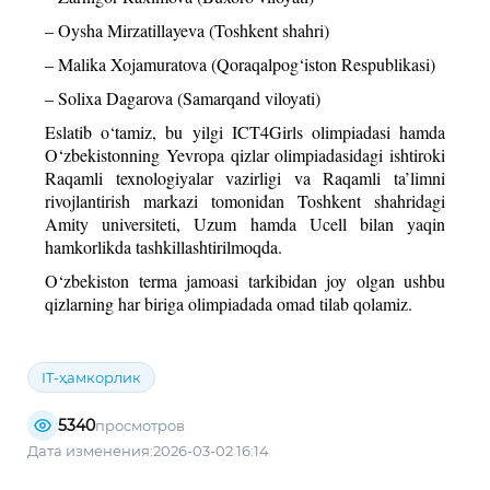
– Oysha Mirzatillayeva (Toshkent shahri)
– Malika Xojamuratova (Qoraqalpog‘iston Respublikasi)
– Solixa Dagarova (Samarqand viloyati)
Eslatib o‘tamiz, bu yilgi ICT4Girls olimpiadasi hamda
O‘zbekistonning Yevropa qizlar olimpiadasidagi ishtiroki
Raqamli texnologiyalar vazirligi va Raqamli ta’limni
rivojlantirish markazi tomonidan Toshkent shahridagi
Amity universiteti, Uzum hamda Ucell bilan yaqin
hamkorlikda tashkillashtirilmoqda.
O‘zbekiston terma jamoasi tarkibidan joy olgan ushbu
qizlarning har biriga olimpiadada omad tilab qolamiz.
IT-ҳамкорлик
5340
просмотров
Дата изменения:2026-03-02 16:14