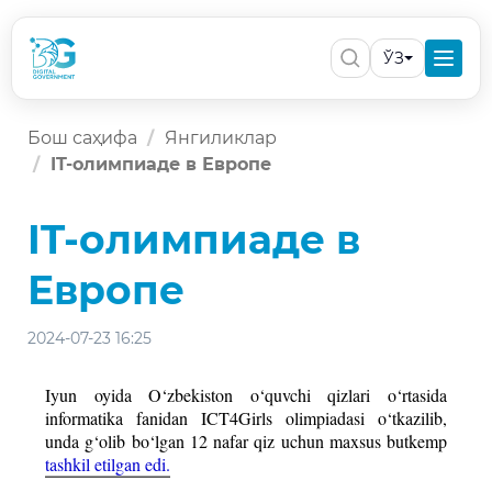
ЎЗ
Бош саҳифа
Янгиликлар
IT-олимпиаде в Европе
IT-олимпиаде в
Европе
2024-07-23 16:25
Iyun oyida O‘zbekiston o‘quvchi qizlari o‘rtasida
informatika fanidan ICT4Girls olimpiadasi o‘tkazilib,
unda g‘olib bo‘lgan 12 nafar qiz uchun maxsus butkemp
tashkil etilgan edi.