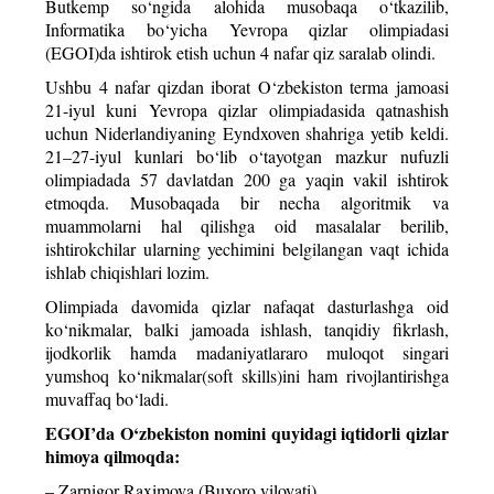
Butkemp so‘ngida alohida musobaqa o‘tkazilib,
Informatika bo‘yicha Yevropa qizlar olimpiadasi
(EGOI)da ishtirok etish uchun 4 nafar qiz saralab olindi.
Ushbu 4 nafar qizdan iborat O‘zbekiston terma jamoasi
21-iyul kuni Yevropa qizlar olimpiadasida qatnashish
uchun Niderlandiyaning Eyndxoven shahriga yetib keldi.
21–27-iyul kunlari bo‘lib o‘tayotgan mazkur nufuzli
olimpiadada 57 davlatdan 200 ga yaqin vakil ishtirok
etmoqda. Musobaqada bir necha algoritmik va
muammolarni hal qilishga oid masalalar berilib,
ishtirokchilar ularning yechimini belgilangan vaqt ichida
ishlab chiqishlari lozim.
Olimpiada davomida qizlar nafaqat dasturlashga oid
ko‘nikmalar, balki jamoada ishlash, tanqidiy fikrlash,
ijodkorlik hamda madaniyatlararo muloqot singari
yumshoq ko‘nikmalar(soft skills)ini ham rivojlantirishga
muvaffaq bo‘ladi.
EGOI’da O‘zbekiston nomini quyidagi iqtidorli qizlar
himoya qilmoqda:
– Zarnigor Raximova (Buxoro viloyati)