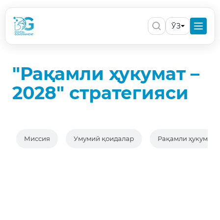
ЎЗ
"Рақамли ҳукумат –
2028" стратегияси
Миссия
Умумий қоидалар
Рақамли ҳукумат