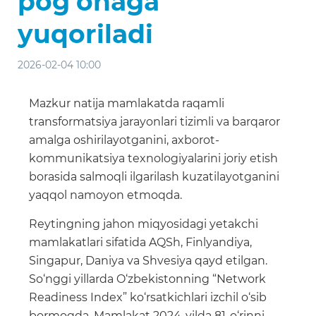
pog‘onaga
yuqoriladi
2026-02-04 10:00
Mazkur natija mamlakatda raqamli
transformatsiya jarayonlari tizimli va barqaror
amalga oshirilayotganini, axborot-
kommunikatsiya texnologiyalarini joriy etish
borasida salmoqli ilgarilash kuzatilayotganini
yaqqol namoyon etmoqda.
Reytingning jahon miqyosidagi yetakchi
mamlakatlari sifatida AQSh, Finlyandiya,
Singapur, Daniya va Shvesiya qayd etilgan.
So‘nggi yillarda O‘zbekistonning “Network
Readiness Index” ko‘rsatkichlari izchil o‘sib
bormoqda. Mamlakat 2024-yilda 81-o‘rinni