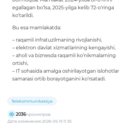
egallagan bo‘lsa, 2025-yilga kelib 72-o‘ringa
ko‘tarildi.
Bu esa mamlakatda:
– raqamli infratuzilmaning rivojlanishi,
– elektron davlat xizmatlarining kengayishi,
– aholi va biznesda raqamli ko‘nikmalarning
ortishi,
– IT sohasida amalga oshirilayotgan islohotlar
samarasi ortib borayotganini ko‘rsatadi.
Telekommunikatsiya
2036
просмотров
Дата изменения:2026-05-15 11:35