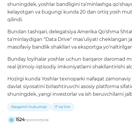
shuningdek, yoshlar bandligini ta’minlashga qo‘shayot
kelayotgan va bugungi kunda 20 dan ortiq yosh mutaxas
qilindi.
Bundan tashqari, delegatsiya Amerika Qo‘shma Shtatlari
ta’minlaydigan "Data Drive" mas’uliyati cheklangan jam
masofaviy bandlik shakllari va eksportga yo‘naltirilga
Bunday loyihalar yoshlar uchun barqaror daromad manba
real ijtimoiy-iqtisodiy imkoniyatlarni shakllantirishi al
Hozirgi kunda Yoshlar texnoparki nafaqat zamonaviy i
davlat siyosatini birlashtiruvchi asosiy platforma sif
shuningdek, yangi investorlar va ish beruvchilarni jalb
Raqamli hukumat
IT-ta'lim
1524
просмотров