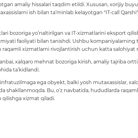
gan amaliy hissalari taqdim etildi. Xususan, xorijiy buy
sislarni ish bilan ta’minlab kelayotgan "IT-call Qarshi"
 bozoriga yo‘naltirilgan va IT-xizmatlarini eksport qilis
iyati faoliyati bilan tanishdi. Ushbu kompaniyalarning ta
n raqamli xizmatlarni rivojlantirish uchun katta salohiyat
i, xalqaro mehnat bozoriga kirish, amaliy tajriba orttir
ohida ta’kidlandi.
nfratuzilmaga ega obyekt, balki yosh mutaxassislar, xalq
atida shakllanmoqda. Bu, o‘z navbatida, hududlarda raqaml
 qilishga xizmat qiladi.