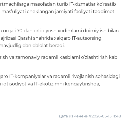
urtmachilarga masofadan turib IT-xizmatlar ko‘rsatib
 mas’uliyati cheklangan jamiyati faoliyati taqdimot
h orqali 70 dan ortiq yosh xodimlarni doimiy ish bilan
jribasi Qarshi shahrida xalqaro IT-autsorsing,
 mavjudligidan dalolat beradi.
ish va zamonaviy raqamli kasblarni o‘zlashtirish kabi
aro IT-kompaniyalar va raqamli rivojlanish sohasidagi
i iqtisodiyot va IT-ekotizimni kengaytirishga,
Дата изменения:2026-05-15 11:48