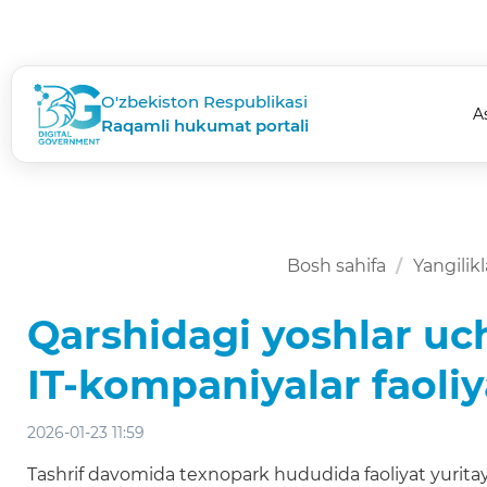
O'zbekiston Respublikasi
A
Raqamli hukumat portali
Bosh sahifa
Yangilikl
Qarshidagi yoshlar uc
IT-kompaniyalar faoliy
2026-01-23 11:59
Tashrif davomida texnopark hududida faoliyat yuritayo