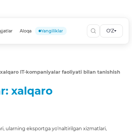
O'Z
jjatlar
Aloqa
Yangiliklar
alqaro IT-kompaniyalar faoliyati bilan tanishish
r: xalqaro
, ularning eksportga yo‘naltirilgan xizmatlari,