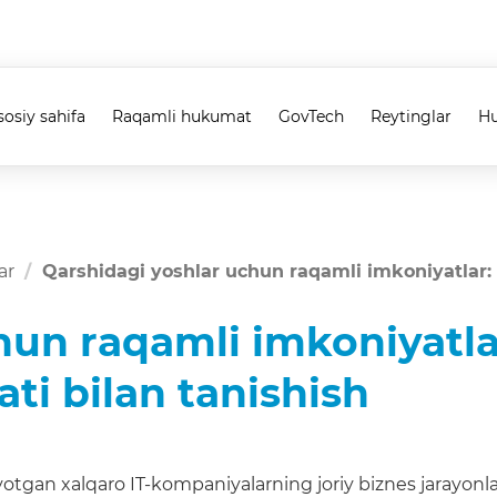
sosiy sahifa
Raqamli hukumat
GovTech
Reytinglar
Hu
ar
Qarshidagi yoshlar uchun raqamli imkoniyatlar: x
hun raqamli imkoniyatla
ati bilan tanishish
tgan xalqaro IT-kompaniyalarning joriy biznes jarayonlari