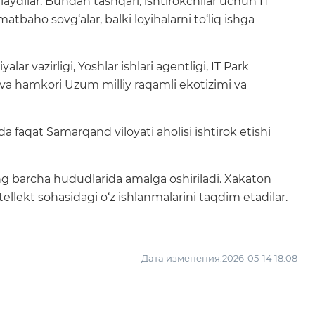
laydilar. Bundan tashqari, ishtirokchilar uchun IT
atbaho sovg‘alar, balki loyihalarni to‘liq ishga
yalar vazirligi, Yoshlar ishlari agentligi, IT Park
a hamkori Uzum milliy raqamli ekotizimi va
a faqat Samarqand viloyati aholisi ishtirok etishi
ing barcha hududlarida amalga oshiriladi. Xakaton
ellekt sohasidagi o‘z ishlanmalarini taqdim etadilar.
Дата изменения:2026-05-14 18:08