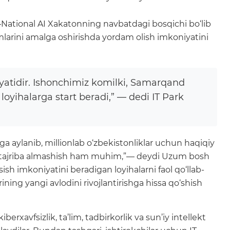
—National AI Xakatonning navbatdagi bosqichi bo‘lib
himlarini amalga oshirishda yordam olish imkoniyatini
yatidir. Ishonchimiz komilki, Samarqand
oyihalarga start beradi,” — dedi IT Park
a aylanib, millionlab o‘zbekistonliklar uchun haqiqiy
liy tajriba almashish ham muhim,”— deydi Uzum bosh
‘sish imkoniyatini beradigan loyihalarni faol qo‘llab-
ing yangi avlodini rivojlantirishga hissa qo‘shish
xavfsizlik, ta’lim, tadbirkorlik va sun’iy intellekt