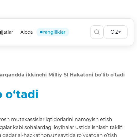
O'Z
jjatlar
Aloqa
Yangiliklar
rqandda ikkinchi Milliy SI Hakatoni bo‘lib o‘tadi
 o‘tadi
yosh mutaxassislar iqtidorlarini namoyish etish
alar kabi sohalardagi loyihalar ustida ishlash taklifi
a qadar ai-hackathon.uz saytida ro‘yxatdan o‘tish