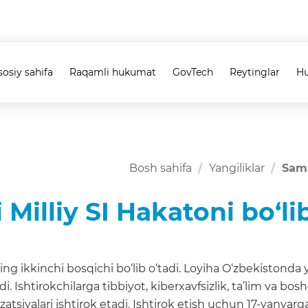
sosiy sahifa
Raqamli hukumat
GovTech
Reytinglar
Hu
Bosh sahifa
Yangiliklar
Sama
illiy SI Hakatoni bo‘lib
g ikkinchi bosqichi bo‘lib o‘tadi. Loyiha O‘zbekistonda 
Ishtirokchilarga tibbiyot, kiberxavfsizlik, ta’lim va boshq
tsiyalari ishtirok etadi. Ishtirok etish uchun 17-yanvarg