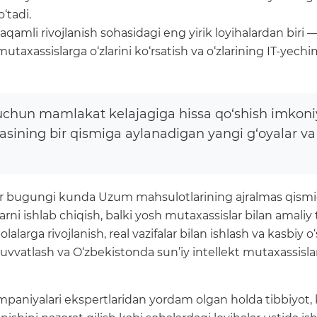
‘tadi.
amli rivojlanish sohasidagi eng yirik loyihalardan biri 
utaxassislarga o‘zlarini ko‘rsatish va o‘zlarining IT-yec
 uchun mamlakat kelajagiga hissa qo‘shish imkoni
sining bir qismiga aylanadigan yangi g‘oyalar va l
slar bugungi kunda Uzum mahsulotlarining ajralmas qismig
arni ishlab chiqish, balki yosh mutaxassislar bilan ama
lalarga rivojlanish, real vazifalar bilan ishlash va kasbiy o
vatlash va O‘zbekistonda sun’iy intellekt mutaxassislarin
niyalari ekspertlaridan yordam olgan holda tibbiyot, kiber