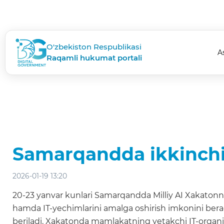
O'zbekiston Respublikasi
A
Raqamli hukumat portali
Samarqandda ikkinchi M
2026-01-19 13:20
20-23 yanvar kunlari Samarqandda Milliy AI Xakatonnin
hamda IT-yechimlarini amalga oshirish imkonini beradi. 
beriladi. Xakatonda mamlakatning yetakchi IT-organiza