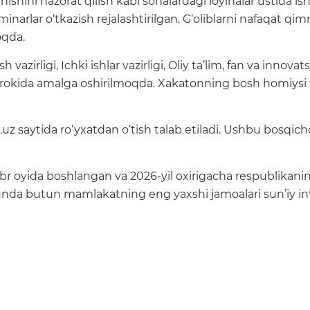
hini nazorat qilish kabi sohalardagi loyihalar ustida ish
narlar o‘tkazish rejalashtirilgan. G‘oliblarni nafaqat qimm
oqda.
azirligi, Ichki ishlar vazirligi, Oliy ta’lim, fan va innovatsi
okida amalga oshirilmoqda. Xakatonning bosh homiysi v
z saytida ro‘yxatdan o‘tish talab etiladi. Ushbu bosqichd
yabr oyida boshlangan va 2026-yil oxirigacha respublikan
, unda butun mamlakatning eng yaxshi jamoalari sun’iy int