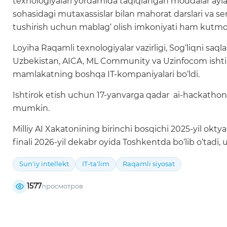
texnologiyalari yordamida taqiqlangan moddalar aylanis
sohasidagi mutaxassislar bilan mahorat darslari va semi
tushirish uchun mablag‘ olish imkoniyati ham kutm
Loyiha Raqamli texnologiyalar vazirligi, Sog‘liqni saqlash v
Uzbekistan, AICA, ML Community va Uzinfocom ishtir
mamlakatning boshqa IT-kompaniyalari bo‘ldi.
Ishtirok etish uchun 17-yanvarga qadar ai-hackathon.u
mumkin.
Milliy AI Xakatonining birinchi bosqichi 2025-yil okt
finali 2026-yil dekabr oyida Toshkentda bo‘lib o‘tadi
Sun'iy intellekt
IT-ta'lim
Raqamli siyosat
1577
просмотров