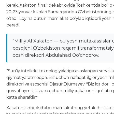
kerak. Xakaton finali dekabr oyida Toshkentda bo‘lib o
20-23 yanvar kunlari Samarqandda O‘zbekistonning raq
o‘tadi. Loyiha butun mamlakat bo‘ylab iqtidorli yosh m
beradi.
“Milliy AI Xakaton — bu yosh mutaxassislar
bosqichi O‘zbekiston raqamli transformatsiya
bosh direktori Abdulahad Qo‘chqorov.
“Sun’iy intellekt texnologiyalariga asoslangan servi
qiymat yaratmoqda. Biz uchun nafaqat ilg‘or yechiml
direktori va asoschisi Djasur Djumayev. "Biz iqtidorli bo
quvvatlaymiz. Uzum uchun milliy xakatonni qo‘llab-quv
katta sharafdir."
Xakaton ishtirokchilari mamlakatning yetakchi IT-kompa