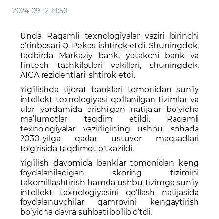
2024-09-12 19:50
Unda Raqamli texnologiyalar vaziri birinchi
o‘rinbosari O. Pekos ishtirok etdi. Shuningdek,
tadbirda Markaziy bank, yetakchi bank va
fintech tashkilotlari vakillari, shuningdek,
AICA rezidentlari ishtirok etdi.
Yig‘ilishda tijorat banklari tomonidan sun’iy
intellekt texnologiyasi qo‘llanilgan tizimlar va
ular yordamida erishilgan natijalar bo‘yicha
ma’lumotlar taqdim etildi. Raqamli
texnologiyalar vazirligining ushbu sohada
2030-yilga qadar ustuvor maqsadlari
to‘g‘risida taqdimot o‘tkazildi.
Yig‘ilish davomida banklar tomonidan keng
foydalaniladigan skoring tizimini
takomillashtirish hamda ushbu tizimga sun’iy
intellekt texnologiyasini qo‘llash natijasida
foydalanuvchilar qamrovini kengaytirish
bo‘yicha davra suhbati bo‘lib o‘tdi.