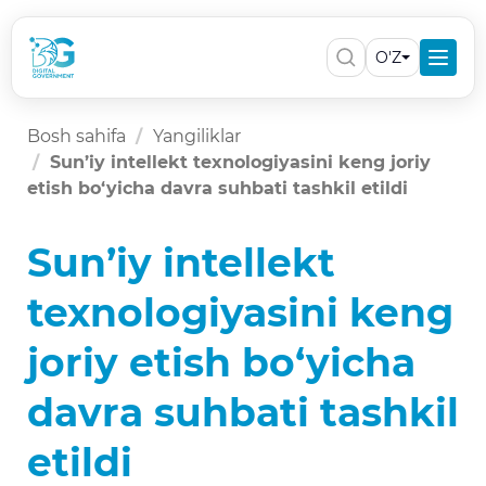
O'Z
Bosh sahifa
Yangiliklar
Sun’iy intellekt texnologiyasini keng joriy
etish bo‘yicha davra suhbati tashkil etildi
Sun’iy intellekt
texnologiyasini keng
joriy etish bo‘yicha
davra suhbati tashkil
etildi