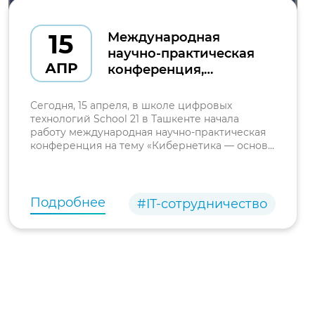
15
Международная
научно-практическая
АПР
конференция,
посвящённая 60-
летию Института
Сегодня, 15 апреля, в школе цифровых
кибернетики,
технологий School 21 в Ташкенте начала
работу международная научно-практическая
проходит в Ташкенте
конференция на тему «Кибернетика — основа
современного искусственного интеллекта».
Мероприятие проходит 15–16 апреля.
Подробнее
#IT-сотрудничество