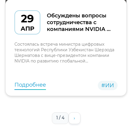
29
Обсуждены вопросы
сотрудничества с
АПР
компаниями NVIDIA и
Firebird по развитию
инфраструктуры
Состоялась встреча министра цифровых
искусственного
технологий Республики Узбекистан Шерзода
Шерматова с вице-президентом компании
интеллекта в
NVIDIA по развитию глобальной
Узбекистане
инфраструктуры искусственного интеллекта
Николо Капрезом, президентом компании
Firebird Александром Есаяном и
Подробнее
#ИИ
›
1 / 4