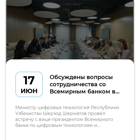
17
Обсуждены вопросы
сотрудничества со
ИЮН
Всемирным банком в
сфере цифровой
трансформации
Министр цифровых технологий Республики
Узбекистан Шерзод Шерматов провёл
встречу с вице-президентом Всемирного
банка по цифровым технологиям и
искусственному интеллекту Сангбу Кимом. До
начала встречи делегации были