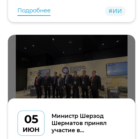
внутренних дел и
Подробнее
#ИИ
05
Министр Шерзод
Шерматов принял
ИЮН
участие в
международной