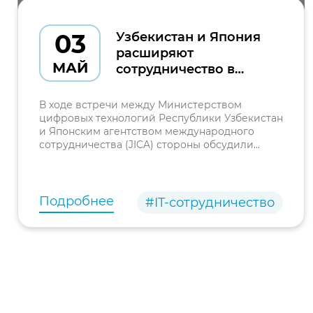
03
Узбекистан и Япония
расширяют
МАЙ
сотрудничество в
сфере цифрового
образования и
В ходе встречи между Министерством
цифровой инклюзии
цифровых технологий Республики Узбекистан
и Японским агентством международного
сотрудничества (JICA) стороны обсудили
вопросы вывода двустороннего
сотрудничества на новый уровень.
Подробнее
#IT-сотрудничество