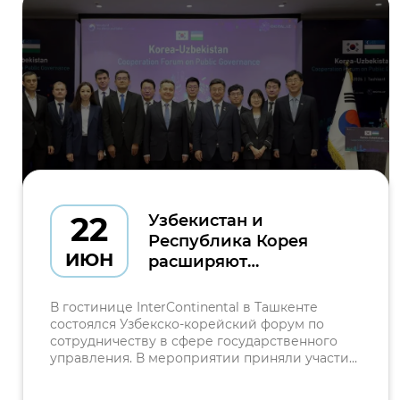
22
Узбекистан и
Республика Корея
ИЮН
расширяют
сотрудничество в
сфере
В гостинице InterContinental в Ташкенте
государственного
состоялся Узбекско-корейский форум по
сотрудничеству в сфере государственного
управления и
управления. В мероприятии приняли участие
цифровой
министр цифровых технологий Республики
трансформации
Узбекистан Шерзод Шерматов, министр