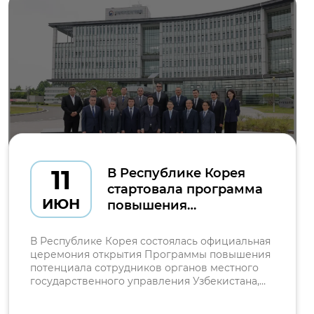
11
В Республике Корея
стартовала программа
ИЮН
повышения
квалификации по
цифровизации и
В Республике Корея состоялась официальная
искусственному
церемония открытия Программы повышения
потенциала сотрудников органов местного
интеллекту
государственного управления Узбекистана,
реализуемой в сотрудничестве с Институтом
развития потенциала сотрудников органов