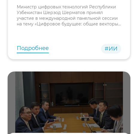
панельной сессии
Министр цифровых технологий Республики
«Цифровое будущее»
Узбекистан Шерзод Шерматов принял
участие в международной панельной сессии
на тему «Цифровое будущее: общие векторы
развития, вызовы и решения»,
организованной в рамках Санкт-
Петербургского международного
экономическ
Подробнее
#ИИ