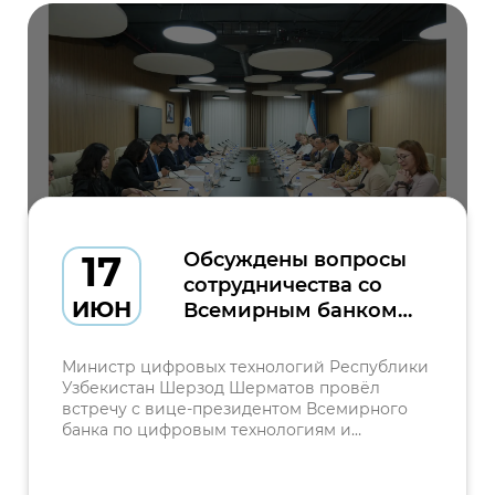
17
Обсуждены вопросы
сотрудничества со
ИЮН
Всемирным банком в
сфере цифровой
трансформации
Министр цифровых технологий Республики
Узбекистан Шерзод Шерматов провёл
встречу с вице-президентом Всемирного
банка по цифровым технологиям и
искусственному интеллекту Сангбу Кимом.
До начала встречи делегации были
представлены последние достижения