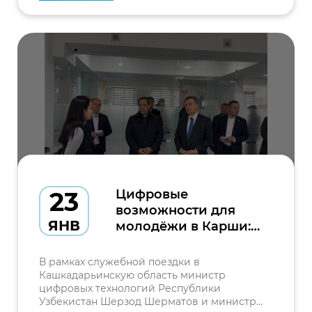
23
Цифровые
возможности для
ЯНВ
молодёжи в Карши:
ознакомление с
деятельностью
В рамках служебной поездки в
международных IT-
Кашкадарьинскую область министр
цифровых технологий Республики
компаний
Узбекистан Шерзод Шерматов и министр