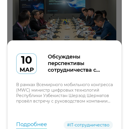
10
Обсуждены
перспективы
МАР
сотрудничества с
компанией Huawei в
сфере развития
В рамках Всемирного мобильного конгресса
цифровой
(MWC) министр цифровых технологий
Республики Узбекистан Шерзод Шерматов
инфраструктуры
провёл встречу с руководством компании
Huawei. В переговорах приняли участие
президент компании по региону Ближнего
Востока и Центральной Азии
Подробнее
#IT-сотрудничество