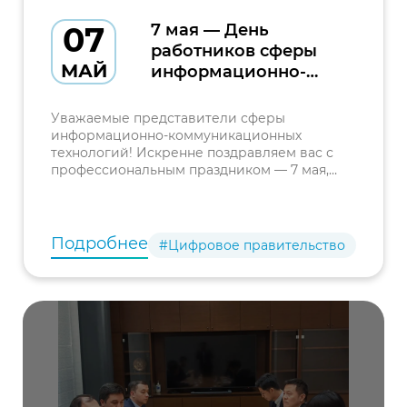
07
7 мая — День
работников сферы
МАЙ
информационно-
коммуникационных
технологий
Уважаемые представители сферы
Республики
информационно-коммуникационных
технологий! Искренне поздравляем вас с
Узбекистан
профессиональным праздником — 7 мая,
Днём работников сферы информационно-
коммуникационных технологий Республики
Узбекистан!
Подробнее
#Цифровое правительство