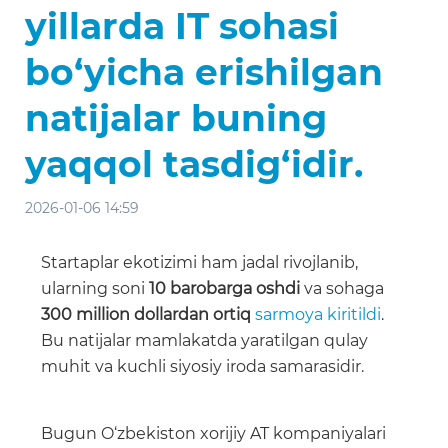
yillarda IT sohasi
bo‘yicha erishilgan
natijalar buning
yaqqol tasdig‘idir.
2026-01-06 14:59
Startaplar ekotizimi ham jadal rivojlanib,
ularning soni
10 barobarga oshdi
va sohaga
300 million dollardan ortiq
sarmoya kiritildi
.
Bu natijalar mamlakatda yaratilgan qulay
muhit va kuchli siyosiy iroda samarasidir.
Bugun O‘zbekiston xorijiy AT kompaniyalari