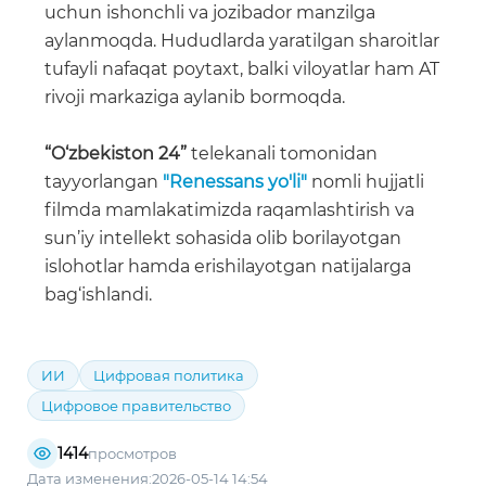
uchun ishonchli va jozibador manzilga
aylanmoqda. Hududlarda yaratilgan sharoitlar
tufayli nafaqat poytaxt, balki viloyatlar ham AT
rivoji markaziga aylanib bormoqda.
“O‘zbekiston 24”
telekanali tomonidan
tayyorlangan
"Renessans yo'li"
nomli hujjatli
filmda mamlakatimizda raqamlashtirish va
sun’iy intellekt sohasida olib borilayotgan
islohotlar hamda erishilayotgan natijalarga
bag‘ishlandi.
ИИ
Цифровая политика
Цифровое правительство
1414
просмотров
Дата изменения:2026-05-14 14:54