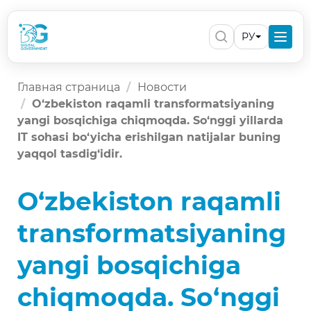
РУ
Главная страница
Новости
O‘zbekiston raqamli transformatsiyaning
yangi bosqichiga chiqmoqda. So‘nggi yillarda
IT sohasi bo‘yicha erishilgan natijalar buning
yaqqol tasdig‘idir.
O‘zbekiston raqamli
transformatsiyaning
yangi bosqichiga
chiqmoqda. So‘nggi