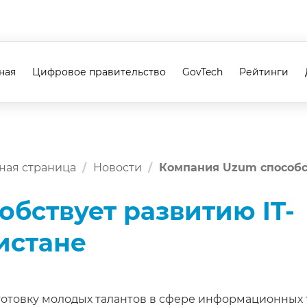
ная
Цифровое правительство
GovTech
Рейтинги
ная страница
Новости
Компания Uzum способст
бствует развитию IT-
истане
товку молодых талантов в сфере информационных т