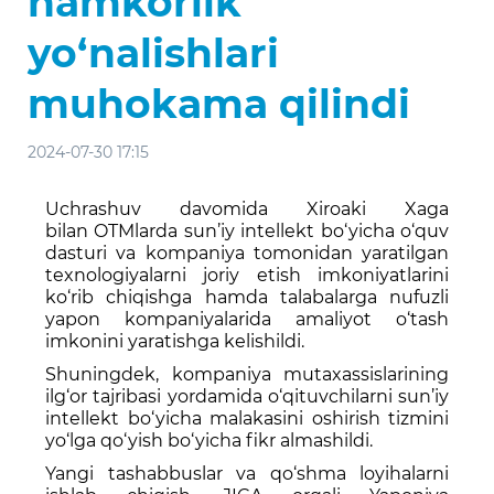
hamkorlik
yo‘nalishlari
muhokama qilindi
2024-07-30 17:15
Uchrashuv davomida Xiroaki Xaga
bilan OTMlarda sun’iy intellekt bo‘yicha o‘quv
dasturi va kompaniya tomonidan yaratilgan
texnologiyalarni joriy etish imkoniyatlarini
ko‘rib chiqishga hamda talabalarga nufuzli
yapon kompaniyalarida amaliyot o‘tash
imkonini yaratishga kelishildi.
Shuningdek, kompaniya mutaxassislarining
ilg‘or tajribasi yordamida o‘qituvchilarni sun’iy
intellekt bo‘yicha malakasini oshirish tizmini
yo‘lga qo‘yish bo‘yicha fikr almashildi.
Yangi tashabbuslar va qo‘shma loyihalarni