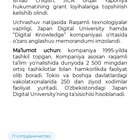
ishlab chiqish, JICA orqali Yaponiya
hukumatining grant loyihalariga topshirish
kelishib olindi.
Uchrashuv natijasida Raqamli texnologiyalar
vazirligi, Japan Digital University hamda
“Digital Knowledge” kompaniyasi o‘rtasida
o‘zaro anglashuv memorandumi imzolandi.
Ma’lumot uchun:
kompaniya 1995-yilda
tashkil topgan. Kompaniya asosan raqamli
ta’lim yo‘nalishida dunyoda 2 500 mingdan
ortiq tashkilotlar bilan hamkorlikda faoliyat
olib boradi. Tokio va boshqa davlatlardagi
vakolatxonalarida 250 dan ziyod xodimlar
faoliyat yuritadi. O‘zbekistondagi Japan
Digital University’ning ta’sisichisi hisoblanadi.
IT-сотрудничество