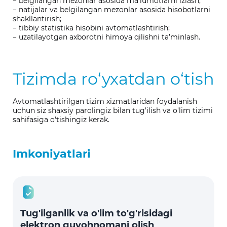
− belgilangan mezonlar asosida ma’lumotlarni izlash;
− natijalar va belgilangan mezonlar asosida hisobotlarni
shakllantirish;
− tibbiy statistika hisobini avtomatlashtirish;
− uzatilayotgan axborotni himoya qilishni ta’minlash.
Tizimda ro‘yxatdan o‘tish
Avtomatlashtirilgan tizim xizmatlaridan foydalanish
uchun siz shaxsiy parolingiz bilan tug'ilish va o'lim tizimi
sahifasiga o'tishingiz kerak.
Imkoniyatlari
Tug'ilganlik va o'lim to'g'risidagi
elektron guvohnomani olish