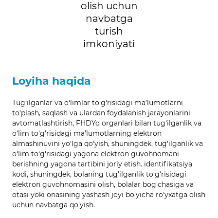
olish uchun
navbatga
turish
imkoniyati
Loyiha haqida
Tug‘ilganlar va o‘limlar to‘g‘risidagi ma’lumotlarni
to‘plash, saqlash va ulardan foydalanish jarayonlarini
avtomatlashtirish, FHDYo organlari bilan tug‘ilganlik va
o‘lim to‘g‘risidagi ma’lumotlarning elektron
almashinuvini yo‘lga qo‘yish, shuningdek, tug‘ilganlik va
o‘lim to‘g‘risidagi yagona elektron guvohnomani
berishning yagona tartibini joriy etish. identifikatsiya
kodi, shuningdek, bolaning tug'ilganlik to'g'risidagi
elektron guvohnomasini olish, bolalar bog'chasiga va
otasi yoki onasining yashash joyi bo'yicha ro'yxatga olish
uchun navbatga qo'yish.