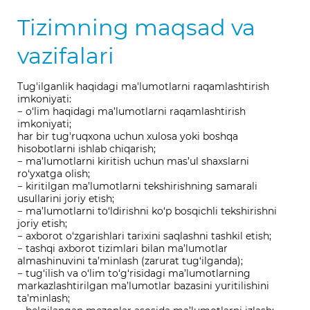
Tizimning maqsad va
vazifalari
Tug'ilganlik haqidagi ma'lumotlarni raqamlashtirish
imkoniyati:
− o‘lim haqidagi ma’lumotlarni raqamlashtirish
imkoniyati;
har bir tug'ruqxona uchun xulosa yoki boshqa
hisobotlarni ishlab chiqarish;
− ma’lumotlarni kiritish uchun mas’ul shaxslarni
ro‘yxatga olish;
− kiritilgan ma’lumotlarni tekshirishning samarali
usullarini joriy etish;
− ma’lumotlarni to‘ldirishni ko‘p bosqichli tekshirishni
joriy etish;
− axborot o‘zgarishlari tarixini saqlashni tashkil etish;
− tashqi axborot tizimlari bilan ma’lumotlar
almashinuvini ta’minlash (zarurat tug‘ilganda);
− tug‘ilish va o‘lim to‘g‘risidagi ma’lumotlarning
markazlashtirilgan ma’lumotlar bazasini yuritilishini
ta’minlash;