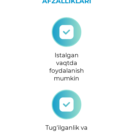
AFZALLIKLARI
Istalgan
vaqtda
foydalanish
mumkin
Tug'ilganlik va