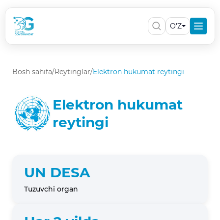
O'Z
Bosh sahifa
/
Reytinglar
/
Elektron hukumat reytingi
Elektron hukumat
reytingi
UN DESA
Tuzuvchi organ