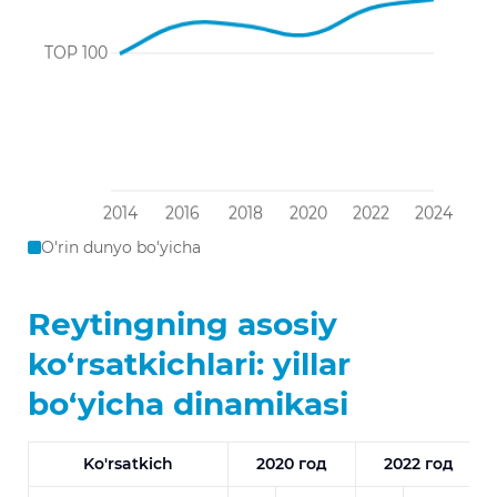
O'rin dunyo bo'yicha
Reytingning asosiy
ko‘rsatkichlari: yillar
bo‘yicha dinamikasi
Ko'rsatkich
2020 год
2022 год