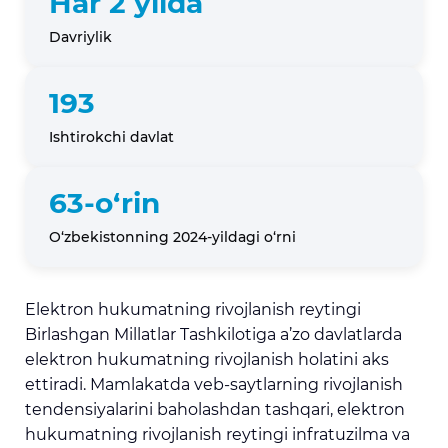
Har 2 yilda
Davriylik
193
Ishtirokchi davlat
63-o‘rin
O‘zbekistonning 2024-yildagi o‘rni
Elektron hukumatning rivojlanish reytingi
Birlashgan Millatlar Tashkilotiga a’zo davlatlarda
elektron hukumatning rivojlanish holatini aks
ettiradi. Mamlakatda veb-saytlarning rivojlanish
tendensiyalarini baholashdan tashqari, elektron
hukumatning rivojlanish reytingi infratuzilma va