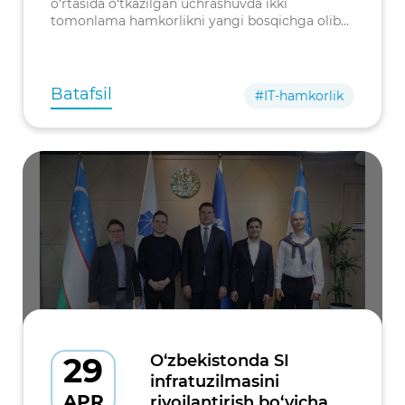
o‘rtasida o‘tkazilgan uchrashuvda ikki
tomonlama hamkorlikni yangi bosqichga olib
chiqish masalalari muhokama qilindi.
Batafsil
#IT-hamkorlik
29
O‘zbekistonda SI
infratuzilmasini
APR
rivojlantirish bo‘yicha