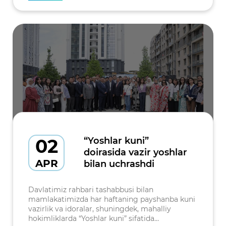
02
“Yoshlar kuni”
doirasida vazir yoshlar
APR
bilan uchrashdi
Davlatimiz rahbari tashabbusi bilan
mamlakatimizda har haftaning payshanba kuni
vazirlik va idoralar, shuningdek, mahalliy
hokimliklarda “Yoshlar kuni” sifatida