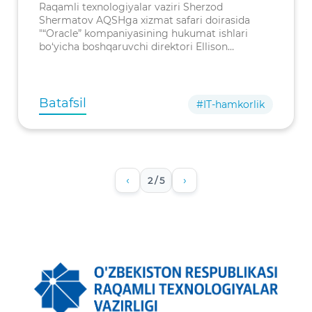
bo'yicha fikr almashildi
Raqamli texnologiyalar vaziri Sherzod
Shermatov AQSHga xizmat safari doirasida
"“Oracle” kompaniyasining hukumat ishlari
bo‘yicha boshqaruvchi direktori Ellison
O‘Brayen bilan uchrashdi.
Batafsil
#IT-hamkorlik
‹
›
2 / 5