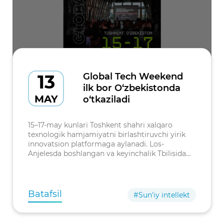
13
Global Tech Weekend
ilk bor O‘zbekistonda
MAY
o‘tkaziladi
15–17-may kunlari Toshkent shahri xalqaro
texnologik hamjamiyatni birlashtiruvchi yirik
innovatsion platformaga aylanadi. Los-
Anjelesda boshlangan va keyinchalik Tbilisida
mintaqaviy texnologik harakat sifatida
rivojlangan Global Tech Weekend endilikda il
Batafsil
#Sun'iy intellekt