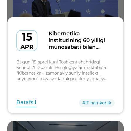
15
Kibernetika
institutining 60 yilligi
APR
munosabati bilan
xalqaro ilmiy-amaliy
anjumani bo'lib
Bugun, 15-aprel kuni Toshkent shahridagi
o'tmoqda
School 21 raqamli texnologiyalar maktabida
“Kibernetika – zamonaviy sun’iy intellekt
poydevori” mavzusida xalqaro ilmiy-amaliy
anjuman o‘z ishini boshladi. Tadbir 15–16-aprel
kunlari bo‘lib o‘tadi.
Batafsil
#IT-hamkorlik