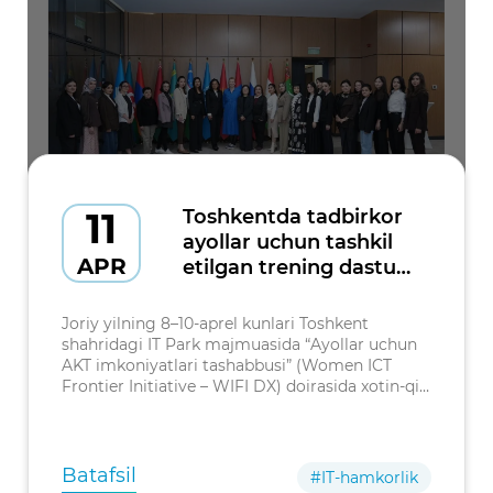
11
Toshkentda tadbirkor
ayollar uchun tashkil
APR
etilgan trening dasturi
muvaffaqiyatli
yakunlandi
Joriy yilning 8–10-aprel kunlari Toshkent
shahridagi IT Park majmuasida “Ayollar uchun
AKT imkoniyatlari tashabbusi” (Women ICT
Frontier Initiative – WIFI DX) doirasida xotin-qiz
tadbirkorlarning imkoniyatlarini raqamli
transformatsiya orqali kengaytirish
Batafsil
#IT-hamkorlik