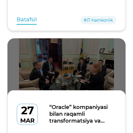
belgilangani yoshlar bilan muloqotni yangi
bosqichga olib chiqmoqda.
Batafsil
#IT-hamkorlik
27
“Oracle” kompaniyasi
bilan raqamli
MAR
transformatsiya va
bulutli texnologiyalar