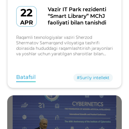
22
Vazir IT Park rezidenti
“Smart Library” MChJ
APR
faoliyati bilan tanishdi
Raqamli texnologiyalar vaziri Sherzod
Shermatov Samarqand viloyatiga tashrifi
doirasida hududdagi raqamlashtirish jarayonlari
va yoshlar uchun yaratilgan sharoitlar bilan
yaqindan tanishdi. Tashrifning dastlabki manzili
Samarqanddagi IT Park rezidenti ta’
Batafsil
#Sun'iy intellekt