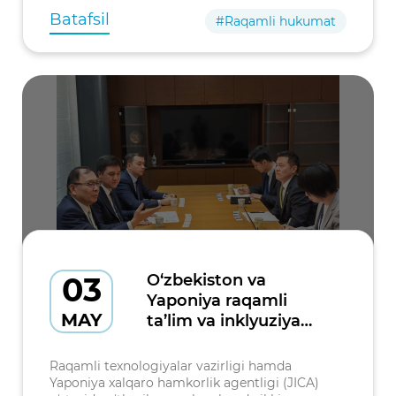
Batafsil
#Raqamli hukumat
03
O‘zbekiston va
Yaponiya raqamli
MAY
ta’lim va inklyuziya
yo‘nalishida
hamkorlikni
Raqamli texnologiyalar vazirligi hamda
kengaytiradi
Yaponiya xalqaro hamkorlik agentligi (JICA)