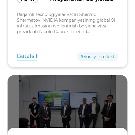
NVIDIA va Firebird
kompaniyalari bilan
Raqamli texnologiyalar vaziri Sherzod
hamkorlik masalalari
Shermatov, NVIDIA kompaniyasining global SI
infratuzilmasini rivojlantirish bo'yicha vitse-
muhokama qilindi
prezidenti Nicolo Caprez, Firebird
kompaniyasining Prezidenti Alexandr Yesayan
hamda Boshqaruvchi direktori Razmig
Hovaghimia
Batafsil
#Sun'iy intellekt