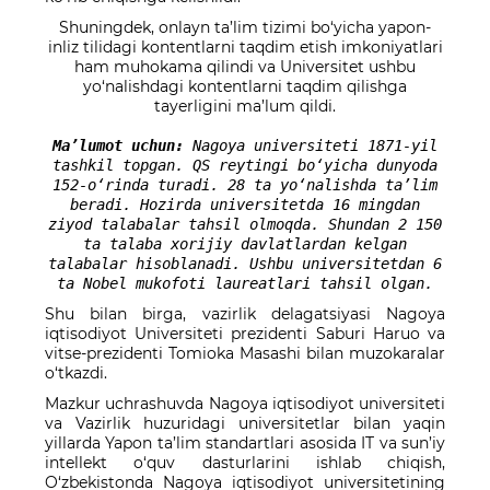
Shuningdek, onlayn ta’lim tizimi bo‘yicha yapon-
inliz tilidagi kontentlarni taqdim etish imkoniyatlari
ham muhokama qilindi va Universitet ushbu
yo‘nalishdagi kontentlarni taqdim qilishga
tayerligini ma’lum qildi.
Ma’lumot uchun:
Nagoya universiteti 1871-yil
tashkil topgan. QS reytingi bo‘yicha dunyoda
152-o‘rinda turadi. 28 ta yo‘nalishda ta’lim
beradi. Hozirda universitetda 16 mingdan
ziyod talabalar tahsil olmoqda. Shundan 2 150
ta talaba xorijiy davlatlardan kelgan
talabalar hisoblanadi. Ushbu universitetdan 6
ta Nobel mukofoti laureatlari tahsil olgan.
Shu bilan birga, vazirlik delagatsiyasi Nagoya
iqtisodiyot Universiteti prezidenti Saburi Haruo va
vitse-prezidenti Tomioka Masashi bilan muzokaralar
o‘tkazdi.
Mazkur uchrashuvda Nagoya iqtisodiyot universiteti
va Vazirlik huzuridagi universitetlar bilan yaqin
yillarda Yapon ta’lim standartlari asosida IT va sun’iy
intellekt o‘quv dasturlarini ishlab chiqish,
O‘zbekistonda Nagoya iqtisodiyot universitetining