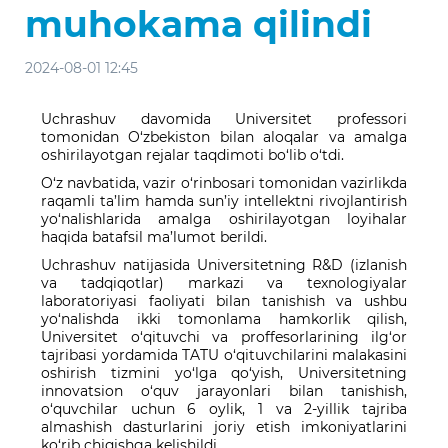
muhokama qilindi
2024-08-01 12:45
Uchrashuv davomida Universitet professori
tomonidan O‘zbekiston bilan aloqalar va amalga
oshirilayotgan rejalar taqdimoti bo‘lib o‘tdi.
O‘z navbatida, vazir o‘rinbosari tomonidan vazirlikda
raqamli ta’lim hamda sun’iy intellektni rivojlantirish
yo‘nalishlarida amalga oshirilayotgan loyihalar
haqida batafsil ma’lumot berildi.
Uchrashuv natijasida Universitetning R&D (izlanish
va tadqiqotlar) markazi va texnologiyalar
laboratoriyasi faoliyati bilan tanishish va ushbu
yo‘nalishda ikki tomonlama hamkorlik qilish,
Universitet o‘qituvchi va proffesorlarining ilg‘or
tajribasi yordamida TATU o‘qituvchilarini malakasini
oshirish tizmini yo‘lga qo‘yish, Universitetning
innovatsion o‘quv jarayonlari bilan tanishish,
o‘quvchilar uchun 6 oylik, 1 va 2-yillik tajriba
almashish dasturlarini joriy etish imkoniyatlarini
ko‘rib chiqishga kelishildi.