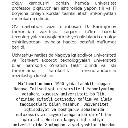
o‘quv kampusini ochish hamda universitet
professor o‘qituvchilari ishtirokida yapon tili va IT
bo‘yicha onlayn kurslar tashkil etish imkoniyatlari
muhokama qilindi.
O‘z navbatida, vazir o‘rinbosari R. Karimjonov
tomonidan vazirlikda raqamli ta’lim hamda
texnologiyalarni rivojlantirish yo‘nalishlarida amalga
oshirilayotgan loyihalar haqida batafsil ma’lumot
berildi.
Uchrashuv natijasida Nagoya Iqtisodiyot universiteti
va Toshkent axborot texnologiyalari universiteti
bilan hamkorlik o‘rnatish taklif qilindi va ikki
tomonlama hamkorlik memorandumini
imzolashga kelishildi.
Ma’lumot uchun:
1940-yida tashkil topgan
Nagoya Iqtisodiyot universiteti Yaponiyaning
yetakchi xususiy universiteti bo‘lib,
o‘zining sifatli iqtisodiy ta’lim va ilmiy
tadqiqotlari bilan mashhur. Universitet
iqtisodiyot va boshqaruv sohalarida
mutaxassislar tayyorlashga alohida e’tibor
qaratadi. Hozirda Nagoya iqtisodiyot
universitetda 2 mingdan ziyod yoshlar (bundan