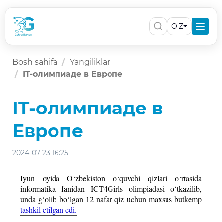
O'Z
Bosh sahifa
Yangiliklar
IT-олимпиаде в Европе
IT-олимпиаде в
Европе
2024-07-23 16:25
Iyun oyida O‘zbekiston o‘quvchi qizlari o‘rtasida
informatika fanidan ICT4Girls olimpiadasi o‘tkazilib,
unda g‘olib bo‘lgan 12 nafar qiz uchun maxsus butkemp
tashkil etilgan edi.