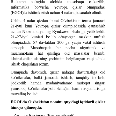
Butkemp so‘ngida alohida musobaqa o‘tkazilib,
Informatika bo‘yicha Yevropa qizlar olimpiadasi
(EGOI)da ishtirok etish uchun 4 nafar qiz saralab olindi.
Ushbu 4 nafar qizdan iborat O‘zbekiston terma jamoasi
21-iyul kuni Yevropa qizlar olimpiadasida qatnashish
uchun Niderlandiyaning Eyndxoven shahriga yetib keldi.
21–27-iyul kunlari bo‘lib o‘tayotgan mazkur nufuzli
olimpiadada 57 davlatdan 200 ga yaqin vakil ishtirok
etmoqda. Musobaqada bir necha algoritmik va
muammolarni hal qilishga oid masalalar berilib,
ishtirokchilar ularning yechimini belgilangan vaqt ichida
ishlab chiqishlari lozim.
Olimpiada davomida qizlar nafaqat dasturlashga oid
ko‘nikmalar, balki jamoada ishlash, tanqidiy fikrlash,
ijodkorlik hamda madaniyatlararo muloqot singari
yumshoq ko‘nikmalar(soft skills)ini ham rivojlantirishga
muvaffaq bo‘ladi.
EGOI’da O‘zbekiston nomini quyidagi iqtidorli qizlar
himoya qilmoqda:
– Zarnigor Raximova (Buxoro viloyati)