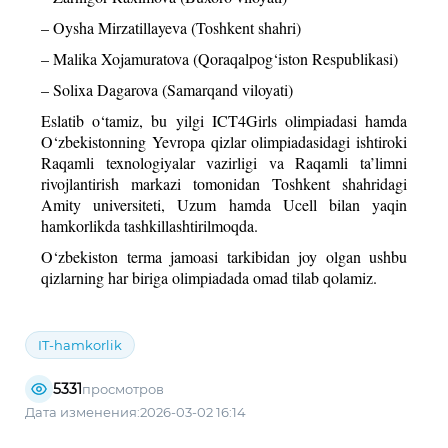
– Oysha Mirzatillayeva (Toshkent shahri)
– Malika Xojamuratova (Qoraqalpog‘iston Respublikasi)
– Solixa Dagarova (Samarqand viloyati)
Eslatib o‘tamiz, bu yilgi ICT4Girls olimpiadasi hamda
O‘zbekistonning Yevropa qizlar olimpiadasidagi ishtiroki
Raqamli texnologiyalar vazirligi va Raqamli ta’limni
rivojlantirish markazi tomonidan Toshkent shahridagi
Amity universiteti, Uzum hamda Ucell bilan yaqin
hamkorlikda tashkillashtirilmoqda.
O‘zbekiston terma jamoasi tarkibidan joy olgan ushbu
qizlarning har biriga olimpiadada omad tilab qolamiz.
IT-hamkorlik
5331
просмотров
Дата изменения:2026-03-02 16:14