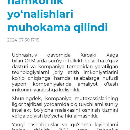
hamkorlik
yo‘nalishlari
muhokama qilindi
2024-07-30 17:15
Uchrashuv davomida Xiroaki Xaga
bilan OTMlarda sun’iy intellekt bo‘yicha o‘quv
dasturi va kompaniya tomonidan yaratilgan
texnologiyalarni joriy etish imkoniyatlarini
ko‘rib chiqishga hamda talabalarga nufuzli
yapon kompaniyalarida amaliyot o‘tash
imkonini yaratishga kelishildi.
Shuningdek, kompaniya mutaxassislarining
ilg‘or tajribasi yordamida o‘qituvchilarni sun’iy
intellekt bo‘yicha malakasini oshirish tizmini
yo‘lga qo‘yish bo‘yicha fikr almashildi.
Yangi tashabbuslar va qo‘shma loyihalarni