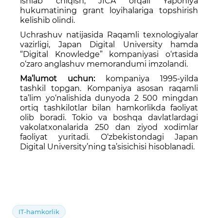
ishlab chiqish, JICA orqali Yaponiya
hukumatining grant loyihalariga topshirish
kelishib olindi.
Uchrashuv natijasida Raqamli texnologiyalar
vazirligi, Japan Digital University hamda
“Digital Knowledge” kompaniyasi o‘rtasida
o‘zaro anglashuv memorandumi imzolandi.
Ma’lumot uchun:
kompaniya 1995-yilda
tashkil topgan. Kompaniya asosan raqamli
ta’lim yo‘nalishida dunyoda 2 500 mingdan
ortiq tashkilotlar bilan hamkorlikda faoliyat
olib boradi. Tokio va boshqa davlatlardagi
vakolatxonalarida 250 dan ziyod xodimlar
faoliyat yuritadi. O‘zbekistondagi Japan
Digital University’ning ta’sisichisi hisoblanadi.
IT-hamkorlik