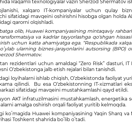
ishida Raqamli texnologiyalar vaziri Sherzod Shermatov ish
ojlanishi, xalqaro IT-kompaniyalar uchun qulay bizn
 sifatidagi mavqeini oshirishni hisobga olgan holda AKT
sidagi qarorni olqishladi.
 inobatga olib, Huawei kompaniyasining mintaqaviy rahb
transformatsiya va kadrlar tayyorlashga qo‘shgan hissa
tirish uchun katta ahamiyatga ega. “Respublikada xalqaro
ylab ularning biznes-jarayonlarini autsorsing (BPO) ofisl
Sherzod Shermatov.
tan rezidentlari uchun amaldagi “Zero Risk” dasturi, IT P
ni O‘zbekistonga jalb etish rejalari bilan tanishdi.
gi loyihalarni ishlab chiqish, O‘zbekistonda faoliyat y
okama qilindi. Bu esa O‘zbekistonning IT-xizmatlari ek
markazi sifatidagi mavqeini mustahkamlashi qayd etildi.
on AKT infratuzilmasini mustahkamlash, energetika sohas
larni amalga oshirish orqali faoliyat yuritib kelmoqda.
ligi koʻmagida Huawei kompaniyasining Yaqin Sharq va Ma
ihasi Toshkent shahrida boʻlib oʻtadi.