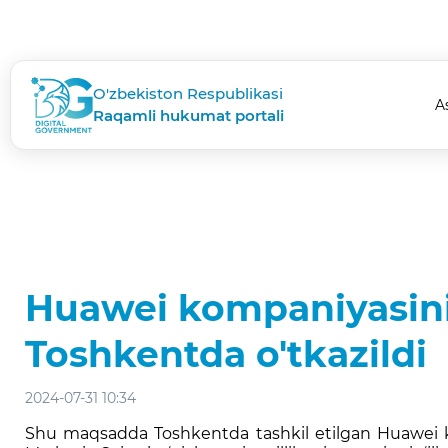
O'zbekiston Respublikasi
A
Raqamli hukumat portali
Huawei kompaniyasinin
Toshkentda o'tkazildi
2024-07-31 10:34
Shu maqsadda Toshkentda tashkil etilgan Huawei kom