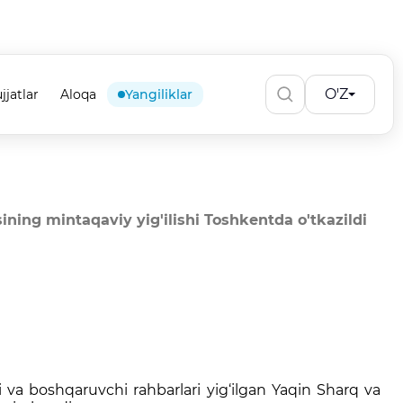
O'Z
jjatlar
Aloqa
Yangiliklar
ing mintaqaviy yig'ilishi Toshkentda o'tkazildi
va boshqaruvchi rahbarlari yig‘ilgan Yaqin Sharq va