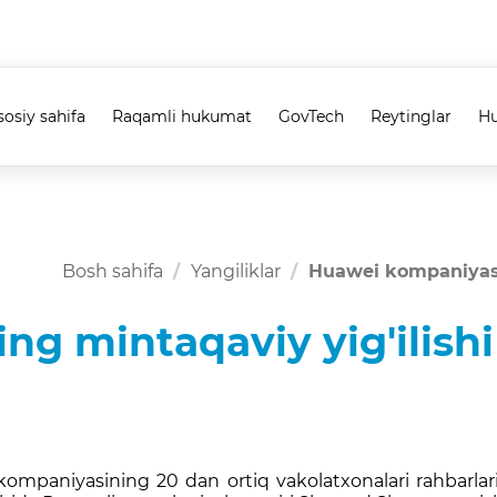
sosiy sahifa
Raqamli hukumat
GovTech
Reytinglar
Hu
Bosh sahifa
Yangiliklar
Huawei kompaniyasin
g mintaqaviy yig'ilishi
paniyasining 20 dan ortiq vakolatxonalari rahbarlari 