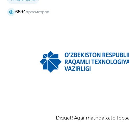
6894
просмотров
Diqqat! Agar matnda xato topsan