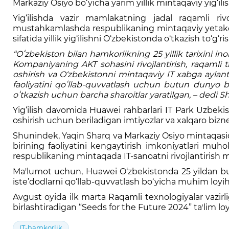
Markaziy Osiyo bo‘yicha yarim yillik mintaqaviy yig‘il
Yig‘ilishda vazir mamlakatning jadal raqamli riv
mustahkamlashda respublikaning mintaqaviy yetakchi
sifatida yillik yig‘ilishni O‘zbekistonda o‘tkazish to‘g‘ri
“Oʻzbekiston bilan hamkorlikning 25 yillik tarixini
Kompaniyaning AKT sohasini rivojlantirish, raqamli 
oshirish va O‘zbekistonni mintaqaviy IT xabga aylan
faoliyatini qoʻllab-quvvatlash uchun butun dunyo boʻ
oʻtkazish uchun barcha sharoitlar yaratilgan, – dedi 
Yig‘ilish davomida Huawei rahbarlari IT Park Uzbekis
oshirish uchun beriladigan imtiyozlar va xalqaro biznes
Shunindek, Yaqin Sharq va Markaziy Osiyo mintaqasida
birining faoliyatini kengaytirish imkoniyatlari muh
respublikaning mintaqada IT-sanoatni rivojlantirish 
Ma'lumot uchun, Huawei O‘zbekistonda 25 yildan buy
iste’dodlarni qo‘llab-quvvatlash bo‘yicha muhim loyiha
Avgust oyida ilk marta Raqamli texnologiyalar vazir
birlashtiradigan “Seeds for the Future 2024” taʼlim loy
IT-hamkorlik