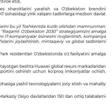
tirok etdi.
es sharoitlarini yaratish va O‘zbekiston brendini
 sohasidagi yirik xalqaro tadbirlarga mezbon davlat
arlarini bu yil Toshkentda kutib olishdan mamnunman.
si “Raqamli O‘zbekiston 2030” strategiyamizni amalga
 IT-kompaniyalar biznesini rivojlantirish, kompaniya
arini joylashtirish, mintaqaviy va global tadbirlarni
ark rezidentlari O‘zbekistonda o‘z faoliyatini amalga
uritayotgan beshta Huawei global resurs markazlaridan
sportini oshirish uchun ko‘proq imkoniyatlar ochish,
iga yashil texnologiyalarni joriy etish va mahalliy
rkaziy Osiyo davlatlaridan 150 dan ortiq talabalarni