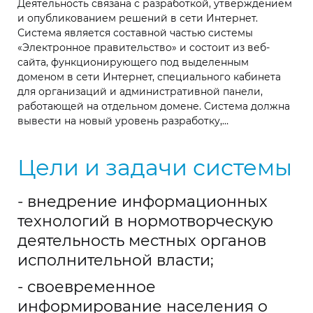
Деятельность связана с разработкой, утверждением
и опубликованием решений в сети Интернет.
Система является составной частью системы
«Электронное правительство» и состоит из веб-
сайта, функционирующего под выделенным
доменом в сети Интернет, специального кабинета
для организаций и административной панели,
работающей на отдельном домене. Система должна
вывести на новый уровень разработку,
согласование, утверждение, регистрацию и
публикацию решений органов местной
Цели и задачи системы
администрации путём внедрения информационных
технологий. В частности, система помогает внедрить
единый порядок этой деятельности по всей
- внедрение информационных
республике.
технологий в нормотворческую
деятельность местных органов
исполнительной власти;
- своевременное
информирование населения о