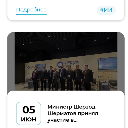
внутренних дел и
Подробнее
#ИИ
05
Министр Шерзод
Шерматов принял
ИЮН
участие в
международной