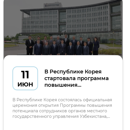
11
В Республике Корея
стартовала программа
ИЮН
повышения
квалификации по
цифровизации и
В Республике Корея состоялась официальная
искусственному
церемония открытия Программы повышения
потенциала сотрудников органов местного
интеллекту
государственного управления Узбекистана,
реализуемой в сотрудничестве с Институтом
развития потенциала сотрудников органов