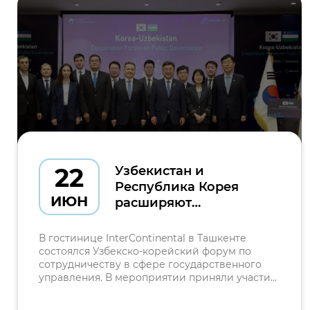
22
Узбекистан и
Республика Корея
ИЮН
расширяют
сотрудничество в
сфере
В гостинице InterContinental в Ташкенте
государственного
состоялся Узбекско-корейский форум по
сотрудничеству в сфере государственного
управления и
управления. В мероприятии приняли участие
цифровой
министр цифровых технологий Республики
трансформации
Узбекистан Шерзод Шерматов, министр