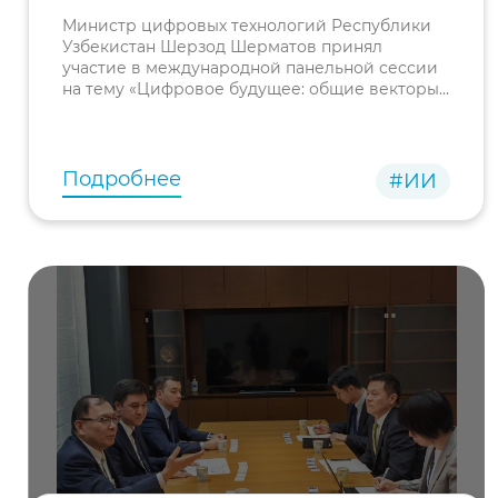
панельной сессии
Министр цифровых технологий Республики
«Цифровое будущее»
Узбекистан Шерзод Шерматов принял
участие в международной панельной сессии
на тему «Цифровое будущее: общие векторы
развития, вызовы и решения»,
организованной в рамках Санкт-
Петербургского международного
экономическ
Подробнее
#ИИ