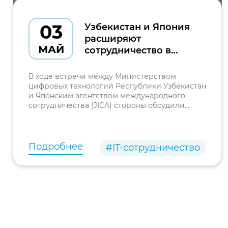
03
Узбекистан и Япония
расширяют
МАЙ
сотрудничество в
сфере цифрового
образования и
В ходе встречи между Министерством
цифровой инклюзии
цифровых технологий Республики Узбекистан
и Японским агентством международного
сотрудничества (JICA) стороны обсудили
вопросы вывода двустороннего
сотрудничества на новый уровень.
Подробнее
#IT-сотрудничество