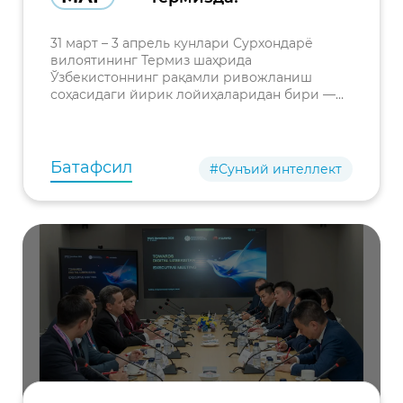
31 март – 3 апрель кунлари Сурхондарё
вилоятининг Термиз шаҳрида
Ўзбекистоннинг рақамли ривожланиш
соҳасидаги йирик лойиҳаларидан бири —
National AI Hackathonнинг навбатдаги
босқичи бўлиб ўтади.
Батафсил
#Сунъий интеллект