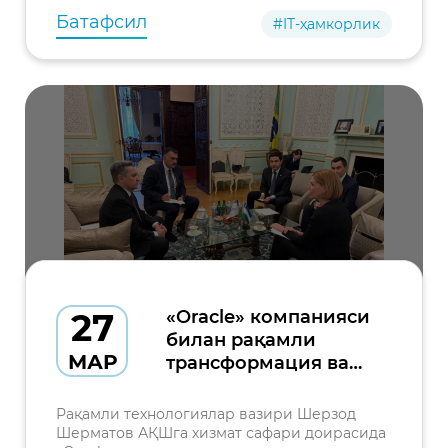
Батафсил
#IT-ҳамкорлик
27
«Oracle» компанияси
билан рақамли
МАР
трансформация ва
булутли
технологиялар
Рақамли технологиялар вазири Шерзод
бўйича фикр
Шерматов АҚШга хизмат сафари доирасида