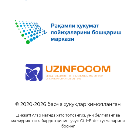
© 2020-
2026
барча ҳуқуқлар ҳимояланган
Диққат! Агар матнда хато топсангиз, уни белгиланг ва
маъмуриятни хабардор қилиш учун Ctrl+Enter тугмаларини
босинг