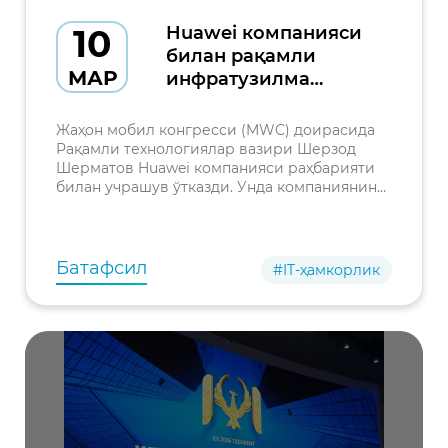
10
Huawei компанияси
билан рақамли
МАР
инфратузилма
соҳасида ҳамкорлик
истиқболлари
Жаҳон мобил конгресси (MWC) доирасида
муҳокама қилинди
Рақамли технологиялар вазири Шерзод
Шерматов Huawei компанияси раҳбарияти
билан учрашув ўтказди. Унда компаниянинг
Яқин Шарқ ва Марказий Осиё бўйича
президенти Филин Гань ҳамда Huaweiнинг
минтақавий вакиллари иштирок
Батафсил
#IT-ҳамкорлик