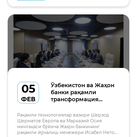
05
Ўзбекистон ва Жаҳон
банки рақамли
ФЕВ
трансформация
соҳасида
ҳамкорликни
Рақамли технологиялар вазири Шерзод
кенгайтиришни
Шерматов Европа ва Марказий Осиё
минтақаси бўйича Жаҳон банкининг
муҳокама қилди
рақамли йўналиш менежери Исабел Нето