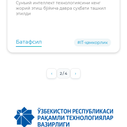
ташкил этилди
Сунъий интеллект технологиясини кенг
жорий этиш бўйича давра суҳбати ташкил
этилди
Батафсил
#IT-ҳамкорлик
‹
›
2 / 4