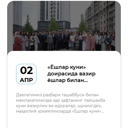
02
«Ёшлар куни»
доирасида вазир
АПР
ёшлар билан
учрашди
Давлатимиз раҳбари ташаббуси билан
мамлакатимизда ҳар ҳафтанинг пайшанба
куни вазирлик ва идоралар, шунингдек,
маҳаллий ҳокимликларда «Ёшлар куни»
сифатида белгилангани ёшлар билан
мулоқотни янги босқичга олиб чиқмоқда.