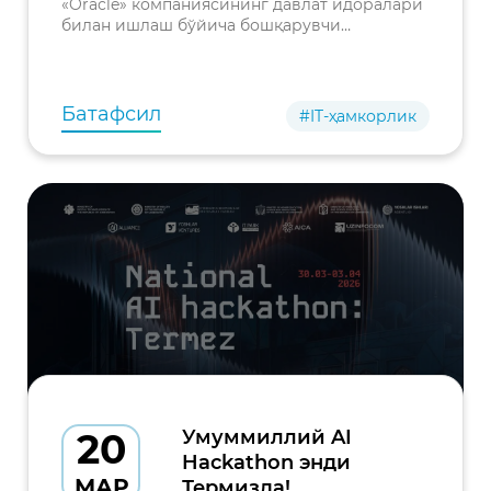
«Oracle» компаниясининг давлат идоралари
алмашилди
билан ишлаш бўйича бошқарувчи
директори Эллисон О'Брайен билан
учрашди.
Батафсил
#IT-ҳамкорлик
20
Умуммиллий AI
Hackathon энди
МАР
Термизда!