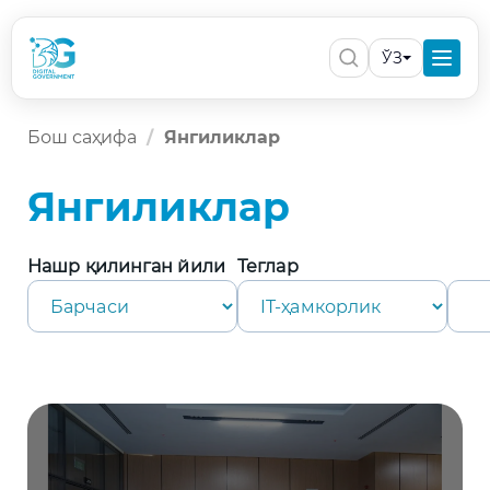
ЎЗ
Бош саҳифа
Янгиликлар
Янгиликлар
Нашр қилинган йили
Теглар