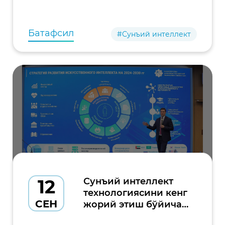
хоним бошчилигидаги делегация билан
музокаралар ўтказди.
Батафсил
#Сунъий интеллект
12
Сунъий интеллект
технологиясини кенг
СЕН
жорий этиш бўйича
давра суҳбати