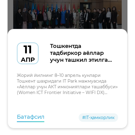
11
Тошкентда
тадбиркор аёллар
АПР
учун ташкил этилган
тренинг дастури
муваффақиятли
Жорий йилнинг 8–10 апрель кунлари
якунланди
Тошкент шаҳридаги IT Park мажмуасида
«Аёллар учун АКТ имкониятлари ташаббуси»
(Women ICT Frontier Initiative – WIFI DX)
доирасида хотин-қиз тадбиркорларнинг
имкониятларини рақамли трансформация
орқали кенгайтиришга қарати
Батафсил
#IT-ҳамкорлик